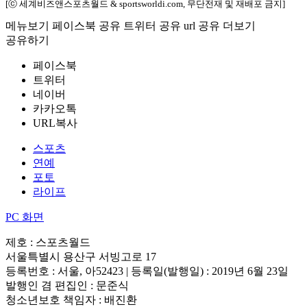
[ⓒ 세계비즈앤스포츠월드 & sportsworldi.com, 무단전재 및 재배포 금지]
메뉴보기
페이스북 공유
트위터 공유
url 공유
더보기
공유하기
페이스북
트위터
네이버
카카오톡
URL복사
스포츠
연예
포토
라이프
PC 화면
제호 : 스포츠월드
서울특별시 용산구 서빙고로 17
등록번호 : 서울, 아52423 | 등록일(발행일) : 2019년 6월 23일
발행인 겸 편집인 : 문준식
청소년보호 책임자 : 배진환