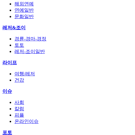
해외연예
연예일반
문화일반
레저&조이
경륜-경마-경정
토토
레저-조이일반
라이프
여행/레저
건강
이슈
사회
칼럼
피플
온라인이슈
포토