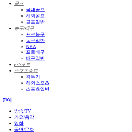
골프
국내골프
해외골프
골프일반
농구/배구
프로농구
농구일반
NBA
프로배구
배구일반
e스포츠
스포츠종합
격투기
해외스포츠
스포츠일반
연예
방송/TV
가요/음악
영화
공연/문화