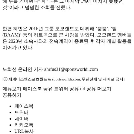
해 부를 거머쥔다”며 “나는 그 마지막 1%에 미치지 못했던
것”이라고 덤덤한 소회를 전했다.
한편 혜빈은 2016년 그룹 모모랜드로 데뷔해 ‘뿜뿜’, ‘뱀
(BAAM)’ 등의 히트곡으로 큰 사랑을 받았다. 모모랜드 멤버들
은 2023년 소속사와의 전속계약이 종료된 후 각자 개별 활동을
이어가고 있다.
노희선 온라인 기자 ahrfus31@sportsworldi.com
[ⓒ 세계비즈앤스포츠월드 & sportsworldi.com, 무단전재 및 재배포 금지]
메뉴보기
페이스북 공유
트위터 공유
url 공유
더보기
공유하기
페이스북
트위터
네이버
카카오톡
URL복사