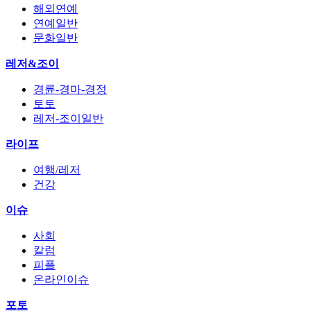
해외연예
연예일반
문화일반
레저&조이
경륜-경마-경정
토토
레저-조이일반
라이프
여행/레저
건강
이슈
사회
칼럼
피플
온라인이슈
포토