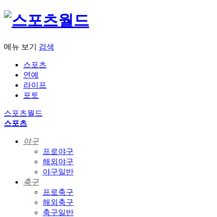
메뉴 보기
검색
스포츠
연예
라이프
포토
스포츠월드
스포츠
야구
프로야구
해외야구
야구일반
축구
프로축구
해외축구
축구일반