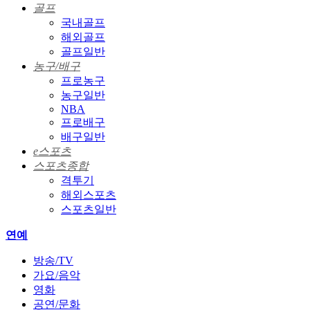
골프
국내골프
해외골프
골프일반
농구/배구
프로농구
농구일반
NBA
프로배구
배구일반
e스포츠
스포츠종합
격투기
해외스포츠
스포츠일반
연예
방송/TV
가요/음악
영화
공연/문화