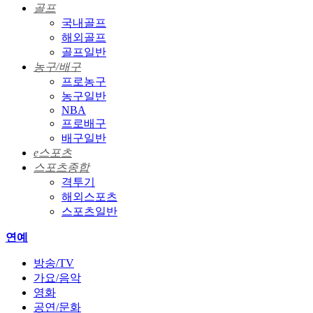
골프
국내골프
해외골프
골프일반
농구/배구
프로농구
농구일반
NBA
프로배구
배구일반
e스포츠
스포츠종합
격투기
해외스포츠
스포츠일반
연예
방송/TV
가요/음악
영화
공연/문화