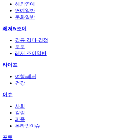
해외연예
연예일반
문화일반
레저&조이
경륜-경마-경정
토토
레저-조이일반
라이프
여행/레저
건강
이슈
사회
칼럼
피플
온라인이슈
포토