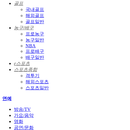
골프
국내골프
해외골프
골프일반
농구/배구
프로농구
농구일반
NBA
프로배구
배구일반
e스포츠
스포츠종합
격투기
해외스포츠
스포츠일반
연예
방송/TV
가요/음악
영화
공연/문화