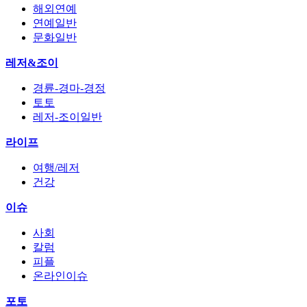
해외연예
연예일반
문화일반
레저&조이
경륜-경마-경정
토토
레저-조이일반
라이프
여행/레저
건강
이슈
사회
칼럼
피플
온라인이슈
포토