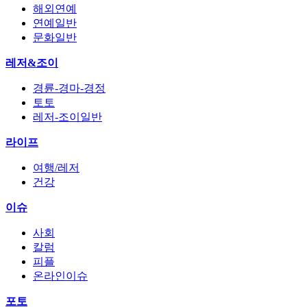
해외연예
연예일반
문화일반
레저&조이
경륜-경마-경정
토토
레저-조이일반
라이프
여행/레저
건강
이슈
사회
칼럼
피플
온라인이슈
포토