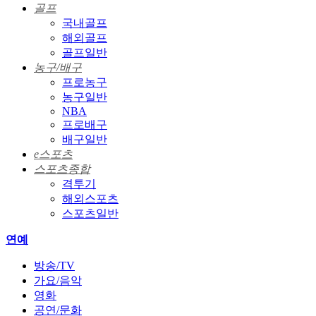
골프
국내골프
해외골프
골프일반
농구/배구
프로농구
농구일반
NBA
프로배구
배구일반
e스포츠
스포츠종합
격투기
해외스포츠
스포츠일반
연예
방송/TV
가요/음악
영화
공연/문화