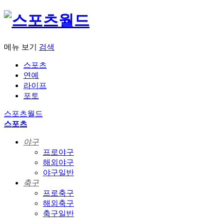
메뉴 보기
검색
스포츠
연예
라이프
포토
스포츠월드
스포츠
야구
프로야구
해외야구
야구일반
축구
프로축구
해외축구
축구일반