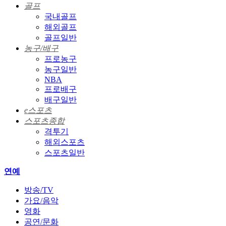
골프
국내골프
해외골프
골프일반
농구/배구
프로농구
농구일반
NBA
프로배구
배구일반
e스포츠
스포츠종합
격투기
해외스포츠
스포츠일반
연예
방송/TV
가요/음악
영화
공연/문화