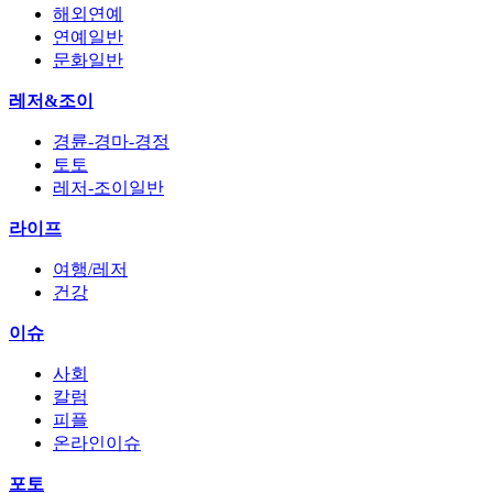
해외연예
연예일반
문화일반
레저&조이
경륜-경마-경정
토토
레저-조이일반
라이프
여행/레저
건강
이슈
사회
칼럼
피플
온라인이슈
포토