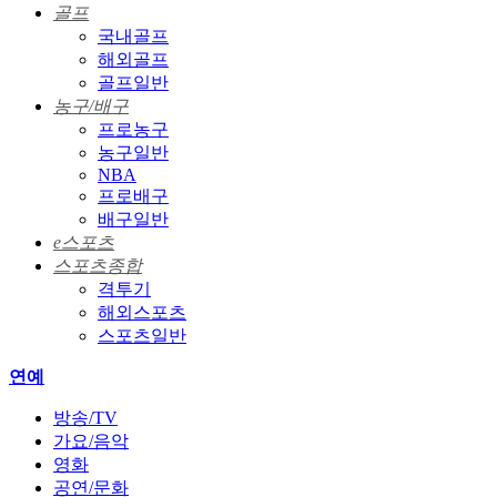
골프
국내골프
해외골프
골프일반
농구/배구
프로농구
농구일반
NBA
프로배구
배구일반
e스포츠
스포츠종합
격투기
해외스포츠
스포츠일반
연예
방송/TV
가요/음악
영화
공연/문화