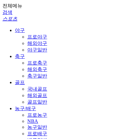
전체메뉴
검색
스포츠
야구
프로야구
해외야구
야구일반
축구
프로축구
해외축구
축구일반
골프
국내골프
해외골프
골프일반
농구/배구
프로농구
NBA
농구일반
프로배구