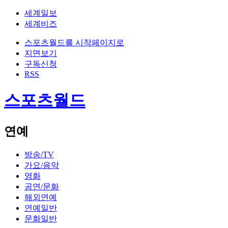
세계일보
세계비즈
스포츠월드를 시작페이지로
지면보기
구독신청
RSS
스포츠월드
연예
방송/TV
가요/음악
영화
공연/문화
해외연예
연예일반
문화일반