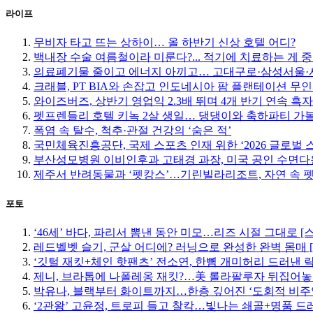
라이프
무비자 타고 뜨는 상하이… 올 하반기 신상 호텔 어디?
백내장 수술 여름철이라 미룬다?... 적기에 치료하는 게 
의료폐기물 줄이고 에너지 아끼고… 고대구로·삼성서울·서
크래블, PT BIA와 손잡고 인도네시아 팜 플랜테이션 무
와이즈버즈, 상반기 영업익 2.3배 뛰며 4개 반기 연속 흑자
펫프렌들리 호텔 키녹 2살 생일… 댕댕이와 축하파티 가
폭염 속 탈수, 척추·관절 건강의 ‘숨은 적’
국민체육진흥공단, 국제 스포츠 인재 위한 ‘2026 글로벌 
부산성모병원 이비인후과 고태경 과장, 미국 공인 수면다
제주서 반려동물과 ‘펫캉스’…기린빌라리조트, 자연 속 
포토
‘46세’ 바다, 파리서 뽐낸 동안 미모…리즈 시절 그대로 [
레드벨벳 슬기, 군살 어디에? 러닝으로 완성한 완벽 몸매 
‘깃털 재킷+체인 핫팬츠’ 전소연, 한뼘 개미허리 드러낸 락
제니, 브라톱에 나폴레옹 재킷?…美 롤라팔루자 뒤집어놓
박유나, 블랙부터 화이트까지…한층 깊어진 ‘도회적 비주
‘2관왕’ 고윤정, 트로피 들고 찰칵…빛나는 쇄골+명품 드