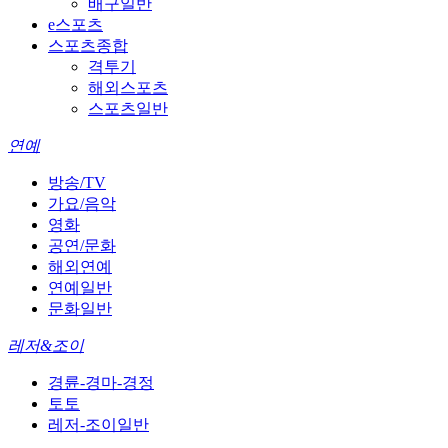
배구일반
e스포츠
스포츠종합
격투기
해외스포츠
스포츠일반
연예
방송/TV
가요/음악
영화
공연/문화
해외연예
연예일반
문화일반
레저&조이
경륜-경마-경정
토토
레저-조이일반