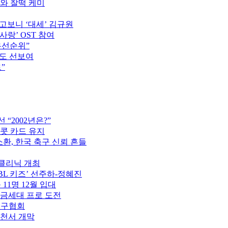
모와 찰떡 케미
고보니 ‘대세’ 김규원
사랑’ OST 참여
우선순위”
터도 선보여
”
“2002년은?”
이콧 카드 유지
소환, 한국 축구 신뢰 흔들
구클리닉 개최
PBL 키즈’ 선주하-정혜진
 11명 12월 입대
황금세대 프로 도전
축구협회
제천서 개막