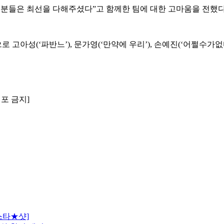
프분들은 최선을 다해주셨다”고 함께한 팀에 대한 고마움을 전했다. 
로 고아성(‘파반느’), 문가영(‘만약에 우리’), 손예진(‘어쩔수가
배포 금지]
스타★샷]