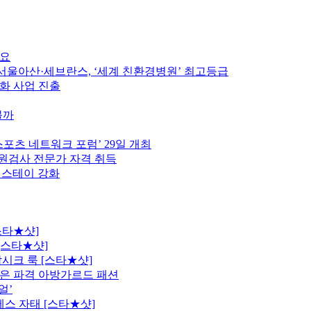
중요
울아산·세브란스, ‘세계 친환경병원’ 최고등급
인화 사업 진출
볼까
스포츠 네트워크 포럼’ 29일 개최
원검사 전문가 자격 취득
펫스테이 강화
스타★샷]
[스타★샷]
시크 룩 [스타★샷]
은 파격 아방가르드 패션
얼’
레스 자태 [스타★샷]