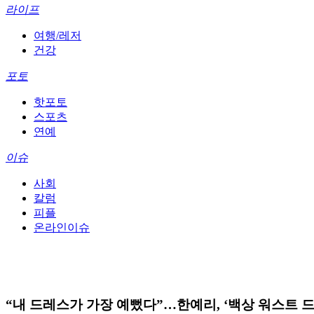
라이프
여행/레저
건강
포토
핫포토
스포츠
연예
이슈
사회
칼럼
피플
온라인이슈
“내 드레스가 가장 예뻤다”…한예리, ‘백상 워스트 