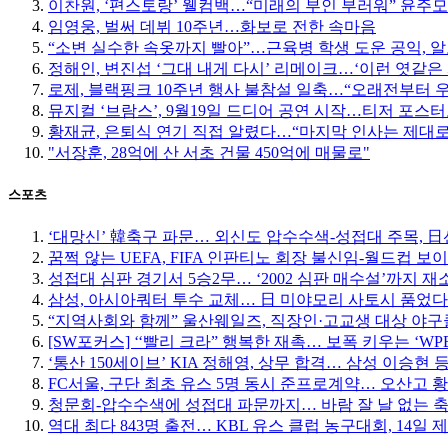
이찬원, ‘편스토랑’ 웰컴백…“미래의 부인 부러워” 윤주
임영웅, 벌써 데뷔 10주년…화보로 전한 속마음
“소변 실수한 속옷까지 빨아”…근육병 학생 도운 공익, 알
정해인, 변진섭 ‘그대 내게 다시’ 리메이크…‘이런 엿같은 
로제, 블랙핑크 10주년 행사 불참설 일축…“오래전부터 
뮤지컬 ‘브람스’, 9월19일 드디어 공연 시작…티저 포스
황재균, 은퇴식 연기 직접 알렸다…“마지막 인사는 제대로
"서장훈, 28억에 산 서초 건물 450억에 매물로"
스포츠
‘대망신’ 韓축구 파문… 외신도 압수수색-성접대 주목, 日선 
꿈쩍 않는 UEFA, FIFA 인판티노 회장 불신임-월드컵 보
성접대 심판 경기서 5승2무… ‘2002 심판 매수설’까지 재
삼성, 아시아쿼터 투수 교체… 日 미야모리 사토시 품었다
“지역사회와 함께” 울산웨일즈, 직장인·고교생 대상 야
[SW포커스] ‘‘빨리 크라” 행복한 재촉… 보폭 키우는 ‘W
‘통산 150세이브’ KIA 정해영, 상무 합격… 삼성 이승현 등
FC서울, 구단 최초 유스 5명 동시 준프로계약… 오산고 
청문회-압수수색에 성접대 파문까지… 바람 잘 날 없는 
역대 최다 843명 출전… KBL 유스 클럽 농구대회, 14일 