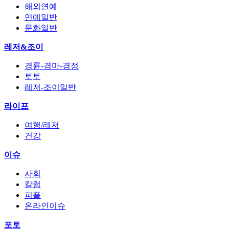
해외연예
연예일반
문화일반
레저&조이
경륜-경마-경정
토토
레저-조이일반
라이프
여행/레저
건강
이슈
사회
칼럼
피플
온라인이슈
포토