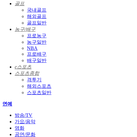
골프
국내골프
해외골프
골프일반
농구/배구
프로농구
농구일반
NBA
프로배구
배구일반
e스포츠
스포츠종합
격투기
해외스포츠
스포츠일반
연예
방송/TV
가요/음악
영화
공연/문화