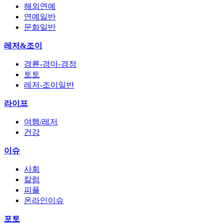
해외연예
연예일반
문화일반
레저&조이
경륜-경마-경정
토토
레저-조이일반
라이프
여행/레저
건강
이슈
사회
칼럼
피플
온라인이슈
포토