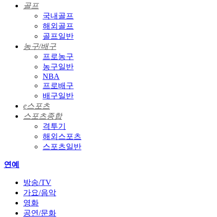
골프
국내골프
해외골프
골프일반
농구/배구
프로농구
농구일반
NBA
프로배구
배구일반
e스포츠
스포츠종합
격투기
해외스포츠
스포츠일반
연예
방송/TV
가요/음악
영화
공연/문화