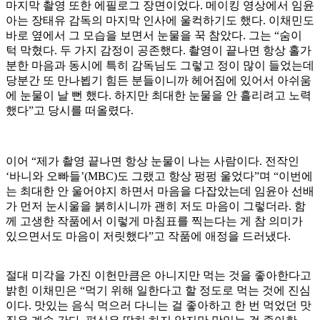
마지막 촬영 또한 에필로그 장면이었다. 메이킹 영상에서 임윤
아는 장태유 감독의 마지막 인사에 울컥하기도 했다. 이채민도
바로 옆에서 그 모습을 보면서 눈물을 꾹 참았다. 그는 “숨이
턱 막혔다. 두 가지 감정이 공존했다. 촬영이 끝나면 항상 홀가
분한 마음과 동시에 특히 감독님도 그렇고 정이 많이 들었는데
당분간 또 만나뵙기 힘든 분들이니까 헤어짐에 있어서 아쉬움
에 눈물이 날 뻔 했다. 하지만 최대한 눈물을 안 흘리려고 노력
했다”고 당시를 떠올렸다.
이어 “제가 촬영 끝나면 항상 눈물이 나는 사람이다. 전작인
‘바니와 오빠들’(MBC)도 그랬고 항상 펑펑 울었다”며 “이번에
는 최대한 안 울어야지 하면서 마음을 다잡았는데 임윤아 선배
가 먼저 눈시울을 붉히시니까 괜히 저도 마음이 그렇더라. 함
께 고생한 작품에서 이렇게 마침표를 찍는다는 게 참 의미가
있으면서도 마음이 저릿했다”고 작품에 애정을 드러냈다.
절대 미각을 가진 이헌만큼은 아니지만 먹는 것을 좋아한다고
밝힌 이채민은 “먹기 위해 일한다고 할 정도로 먹는 것에 진심
이다. 맛있는 음식 먹으러 다니는 걸 좋아하고 한 번 먹었던 맛