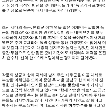
그동안 크게 주목받지 못했던 신예 이채민은 데뷔 4년 만에 연
기 인생의 극적인 반전을 맞이했다. 드라마 ‘폭군의 셰프’(tvN)
를 기점으로 단숨에 대세 배우로 자리매김했다.
조선 시대의 폭군, 연희군 이헌 역을 맡은 이채민은 살벌한 폭
군의 카리스마와 코믹한 인간미, 깊이 있는 내면 연기를 모두
소화하며 시청자와 업계의 뜨거운 주목을 끌어냈다. 이채민의
열연은 주연 교체라는 돌발 상황을 통해 탄생했다는 점에서 더
욱 뜻깊다. 기존까지 대중적 인지도가 높지는 않았던 이채민은
중간 투입으로 인한 짧은 준비 기간에도 캐릭터의 매력을 온전
히 흡수해 ‘신의 한 수’ 캐스팅이라는 평가까지 끌어냈다.
작품의 성공과 함께 차세대 남자 주연 배우군을 이끌 대세로
부상한 이채민은 드라마 종영 후 서울 강남구 한 카페에서 진
행한 인터뷰에서 인기를 실감하느냐는 물음에 “여러 가지 면
으로 조금씩 실감을 하고 있다”며 “함께 작업을 해보자고 긍정
적으로 말씀해 주시는 분들도 늘어났고 길에서 알아봐 주시는
분들도 감사하게도 많다. 지인이나 가족의 지인도 잘 봤다고
해주시는 분도 많아서 여러모로 감사한 하루하루를 보내고 있