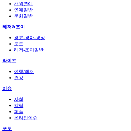
해외연예
연예일반
문화일반
레저&조이
경륜-경마-경정
토토
레저-조이일반
라이프
여행/레저
건강
이슈
사회
칼럼
피플
온라인이슈
포토