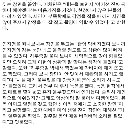
짖는 장면을 꼽았다. 이채민은 “대본을 보면서 ‘여기선 진짜 뭐
하나 해야겠다’는 마음가짐을 가졌다. 현장에서 많은 분들의
배려가 있었다. 시간이 부족함에도 감정을 잡을 때까지 시간을
많이 주셔서 감정을 더 잘 잡고 촬영에 임할 수 있었다”고 밝혔
다.
연지영을 떠나보내는 장면을 두고는 “촬영 막바지였다 보니까
연지영의 감는 눈만 봐도 울컥할 정도로 그 상황에 많이 빠져
들 수 있었다. 하루종일 울다 보니까 체력적으로 많이 힘들었
지만 오히려 그게 이헌의 상황과 잘 맞다는 생각이 들었다”고
말했다. 또한 “하루종일 밤새서 찍었는데 막바지에 해가 뜨고
도 찍었다. 그러다 보니 장면이 안 맞아서 재촬영을 하기도 했
다”며 “사실 제가 울부짖을 때 강풍기 때문에 소리가 하나도
안 들렸었다. 그래서 전부 다 후시 녹음을 했다. 녹음 현장에서
도 매트를 깔아놓고 혼자 울부짖으면서 연기했다. 솔직히 개인
적으로 아쉬웠지만 그래도 영상이랑 잘 붙어서 다행이었다. 유
독 아끼고 열정을 갖고 했던 신이라 저에게도 소중한 장면”이
라고 설명했다. 또한 대비마마의 생일 잔치 장면에 대해선 “거
의 일주일은 찍었다. 일주일 동안 매일 버럭버럭 소리를 질렀
다”고 덧붙였다.