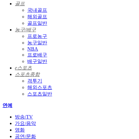
골프
국내골프
해외골프
골프일반
농구/배구
프로농구
농구일반
NBA
프로배구
배구일반
e스포츠
스포츠종합
격투기
해외스포츠
스포츠일반
연예
방송/TV
가요/음악
영화
공연/문화