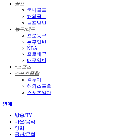
골프
국내골프
해외골프
골프일반
농구/배구
프로농구
농구일반
NBA
프로배구
배구일반
e스포츠
스포츠종합
격투기
해외스포츠
스포츠일반
연예
방송/TV
가요/음악
영화
공연/문화