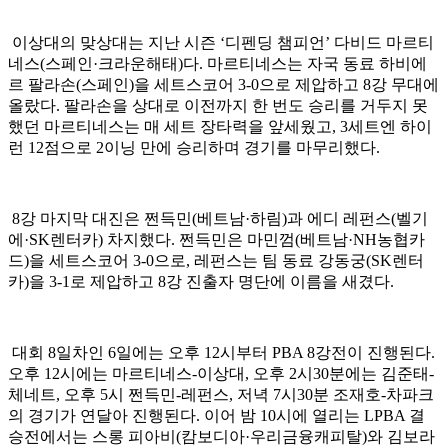
이상대의 맞상대는 지난 시즌 ‘디펜딩 챔피언’ 다비드 마르티
네스(스페인·크라운해태)다. 마르티네스는 자국 동료 하비에
르 팔라손(스페인)을 세트스코어 3-0으로 제압하고 8강 무대에
올랐다. 팔라손을 상대로 이전까지 한 번도 승리를 거두지 못
했던 마르티네스는 매 세트 장타력을 앞세웠고, 3세트엔 하이
런 12점으로 2이닝 만에 승리하며 경기를 마무리했다.
8강 마지막 대진은 쩐득민(베트남·하림)과 에디 레펀스(벨기
에·SK렌터카) 차지했다. 쩐득민은 마민껌(베트남·NH농협카
드)을 세트스코어 3-0으로, 레펀스는 팀 동료 강동궁(SK렌터
카)을 3-1로 제압하고 8강 진출자 명단에 이름을 새겼다.
대회 8일차인 6일에는 오후 12시부터 PBA 8강전이 진행된다.
오후 12시에는 마르티네스-이상대, 오후 2시30분에는 김준태-
체네트, 오후 5시 쩐득민-레펀스, 저녁 7시30분 조재호-차파크
의 경기가 연달아 진행된다. 이어 밤 10시에 열리는 LPBA 결
승전에서는 스롱 피아비(캄보디아·우리금융캐피탈)와 김보라