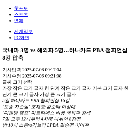
핫포토
스포츠
연예
세계일보
PC화면
국내파 3명 vs 해외파 5명…하나카드 PBA 챔피언십
8강 압축
기사입력 2025-07-06 09:17:04
기사수정 2025-07-06 09:21:08
글씨 크기 선택
가장 작은 크기 글자
한 단계 작은 크기 글자
기본 크기 글자
한
단계 큰 크기 글자
가장 큰 크기 글자
5일 하나카드 PBA 챔피언십 16강
‘토종 자존심’ 조재호·김준태·이상대
‘디펜딩 챔프’ 마르티네스 비롯 해외파 강세
7일 오후 12시부터 4차례 나뉘어 8강전
밤 10시 스롱vs김보라 LPBA 결승전 이어져