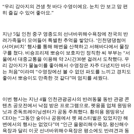
“우리 강아지의 견생 첫 바다 수영이에요. 눈치 안 보고 맘 편
히 즐길 수 있어 좋아요.”
지난 5일 인천 중구 영종도의 선녀바위해수욕장에 전국의 반
려가족들이 모여들어 특별한 추억을 쌓았다. ‘인천댕댕썸머
(서머)비치’ 행사를 통해 해변을 산책하고 서해바다에서 물장
구를 쳤다. 비숑프리제 뽀숑이 보호자인 정직한 씨 부부는 “서
울에서 대중교통을 이용해 약 2시간30분 걸려서 도착했다. 우
리 강아지가 물놀이를 좋아해서 수영장은 자주 다녔지만 바다
는 처음”이라며 “수영장에선 볼 수 없던 파도를 느끼고 경치도
좋아서 뽀숑이도 만족한 것 같다”며 엄지를 세웠다.
이번 행사는 지난 4월 인천관광공사의 반려동물 동반 관광 콘
텐츠 공모전에서 낙점 받은 프로그램으로, 펫용품 업체 원띵유
닛과 준독트레이닝센터가 공동 주최했다. 황의용 원띵유닛
CEO는 “그동안 숲이나 공원에서 펫 페스티벌은 있었지만 해
변에서의 행사는 없었다”며 “인근 을왕리해수욕장, 왕산해수
욕장과 달리 이곳 선녀바위해수욕장은 평소에도 반려견과 동