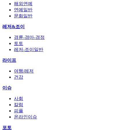
해외연예
연예일반
문화일반
레저&조이
경륜-경마-경정
토토
레저-조이일반
라이프
여행/레저
건강
이슈
사회
칼럼
피플
온라인이슈
포토