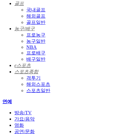
골프
국내골프
해외골프
골프일반
농구/배구
프로농구
농구일반
NBA
프로배구
배구일반
e스포츠
스포츠종합
격투기
해외스포츠
스포츠일반
연예
방송/TV
가요/음악
영화
공연/문화