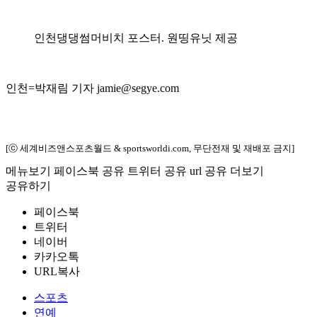
인천댕댕썸머비치 포스터. 원띵유닛 제공
인천=박재림 기자 jamie@segye.com
[ⓒ 세계비즈앤스포츠월드 & sportsworldi.com, 무단전재 및 재배포 금지]
메뉴보기
페이스북 공유
트위터 공유
url 공유
더보기
공유하기
페이스북
트위터
네이버
카카오톡
URL복사
스포츠
연예