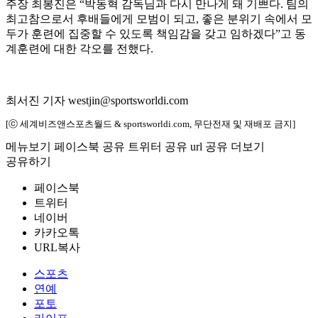
주장 최봉진은 “박동혁 감독님과 다시 만나게 돼 기쁘다. 팀의
최고참으로서 후배들에게 모범이 되고, 좋은 분위기 속에서 모
두가 훈련에 집중할 수 있도록 책임감을 갖고 임하겠다”고 동
계훈련에 대한 각오를 전했다.
최서진 기자 westjin@sportsworldi.com
[ⓒ 세계비즈앤스포츠월드 & sportsworldi.com, 무단전재 및 재배포 금지]
메뉴보기
페이스북 공유
트위터 공유
url 공유
더보기
공유하기
페이스북
트위터
네이버
카카오톡
URL복사
스포츠
연예
포토