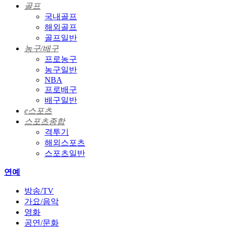
골프
국내골프
해외골프
골프일반
농구/배구
프로농구
농구일반
NBA
프로배구
배구일반
e스포츠
스포츠종합
격투기
해외스포츠
스포츠일반
연예
방송/TV
가요/음악
영화
공연/문화