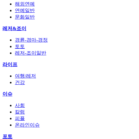
해외연예
연예일반
문화일반
레저&조이
경륜-경마-경정
토토
레저-조이일반
라이프
여행/레저
건강
이슈
사회
칼럼
피플
온라인이슈
포토