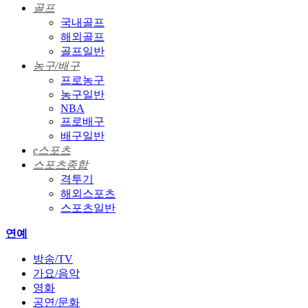
골프
국내골프
해외골프
골프일반
농구/배구
프로농구
농구일반
NBA
프로배구
배구일반
e스포츠
스포츠종합
격투기
해외스포츠
스포츠일반
연예
방송/TV
가요/음악
영화
공연/문화