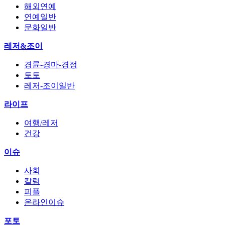
해외연예
연예일반
문화일반
레저&조이
경륜-경마-경정
토토
레저-조이일반
라이프
여행/레저
건강
이슈
사회
칼럼
피플
온라인이슈
포토