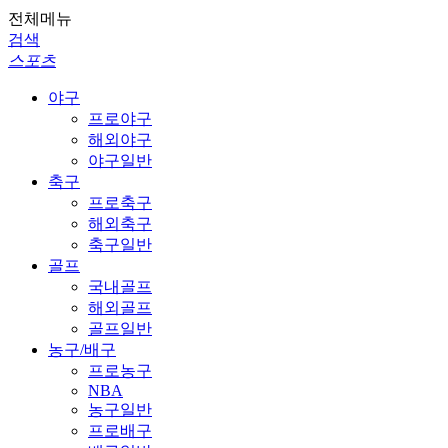
전체메뉴
검색
스포츠
야구
프로야구
해외야구
야구일반
축구
프로축구
해외축구
축구일반
골프
국내골프
해외골프
골프일반
농구/배구
프로농구
NBA
농구일반
프로배구