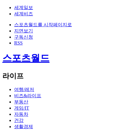
세계일보
세계비즈
스포츠월드를 시작페이지로
지면보기
구독신청
RSS
스포츠월드
라이프
여행/레저
비즈&라이프
부동산
게임/IT
자동차
건강
생활경제