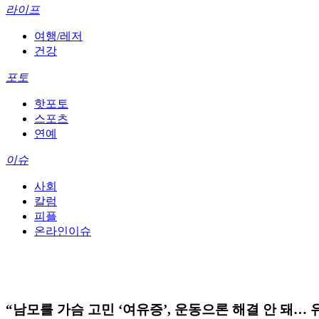
라이프
여행/레저
건강
포토
핫포토
스포츠
연예
이슈
사회
칼럼
피플
온라인이슈
“남모를 가슴 고민 ‘여유증’, 운동으론 해결 안 돼… 