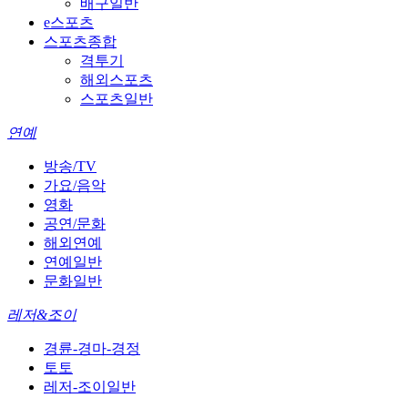
배구일반
e스포츠
스포츠종합
격투기
해외스포츠
스포츠일반
연예
방송/TV
가요/음악
영화
공연/문화
해외연예
연예일반
문화일반
레저&조이
경륜-경마-경정
토토
레저-조이일반