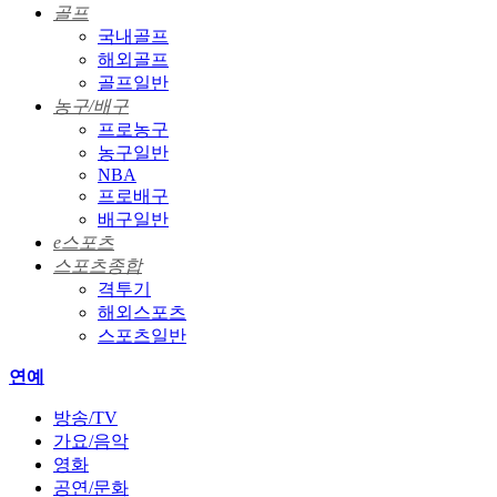
골프
국내골프
해외골프
골프일반
농구/배구
프로농구
농구일반
NBA
프로배구
배구일반
e스포츠
스포츠종합
격투기
해외스포츠
스포츠일반
연예
방송/TV
가요/음악
영화
공연/문화