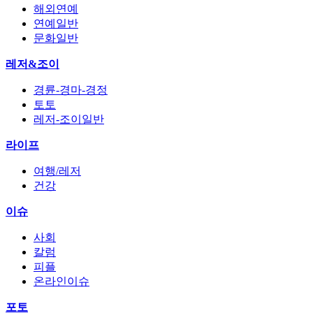
해외연예
연예일반
문화일반
레저&조이
경륜-경마-경정
토토
레저-조이일반
라이프
여행/레저
건강
이슈
사회
칼럼
피플
온라인이슈
포토