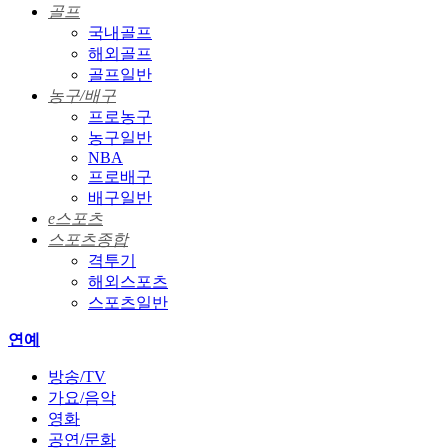
골프
국내골프
해외골프
골프일반
농구/배구
프로농구
농구일반
NBA
프로배구
배구일반
e스포츠
스포츠종합
격투기
해외스포츠
스포츠일반
연예
방송/TV
가요/음악
영화
공연/문화