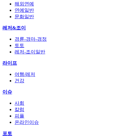
해외연예
연예일반
문화일반
레저&조이
경륜-경마-경정
토토
레저-조이일반
라이프
여행/레저
건강
이슈
사회
칼럼
피플
온라인이슈
포토