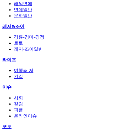
해외연예
연예일반
문화일반
레저&조이
경륜-경마-경정
토토
레저-조이일반
라이프
여행/레저
건강
이슈
사회
칼럼
피플
온라인이슈
포토