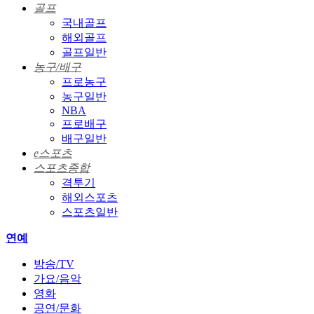
골프
국내골프
해외골프
골프일반
농구/배구
프로농구
농구일반
NBA
프로배구
배구일반
e스포츠
스포츠종합
격투기
해외스포츠
스포츠일반
연예
방송/TV
가요/음악
영화
공연/문화