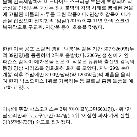
올해 칸국제영화제 미드나이트 스크리닝 부문에 초청되며 작
품성을 인정받은 군체는 정체불명의 감염 사태로 봉쇄된 건물
에 고립된 이들의 사투를 그린 작품이다. 연상호 감독이 메가
폰을 잡았으며 전지현의 ‘암살’(2015) 이후 11년 만의 스크린
복귀작으로 구교환, 지창욱 등이 호흡을 맞췄다.
한편 미국 공포 스릴러 영화 ‘백룸’은 같은 기간 30만3260명(누
적 39만명)을 동원하며 2위로 출발했다. 2005년생 신예 케인
파슨스 감독이 메가폰을 잡은 이 작품은 유튜버 출신인 감독의
동명 영상 시리즈를 영화화해 화제를 모았다. 지난 29일 북미
개봉 직후 주말에만 8100만달러(약 1200억원)의 매출을 올리
며 현지 박스오피스 1위를 기록하는 등 글로벌 흥행 돌풍을 예
고하고 있다.
이밖에 주말 박스오피스는 3위 ‘마이클’(13만6681명), 4위 ‘만
달로리안과 그로구’(7만7047명), 5위 ’이상한 과자 가게 전천
당’(5만8473명) 순으로 집계됐다.