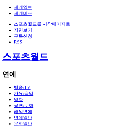
세계일보
세계비즈
스포츠월드를 시작페이지로
지면보기
구독신청
RSS
스포츠월드
연예
방송/TV
가요/음악
영화
공연/문화
해외연예
연예일반
문화일반