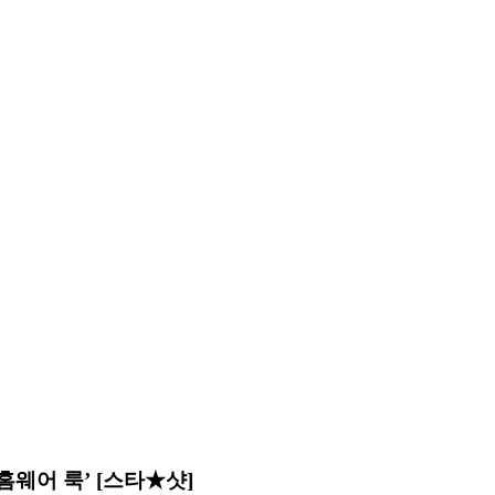
웨어 룩’ [스타★샷]