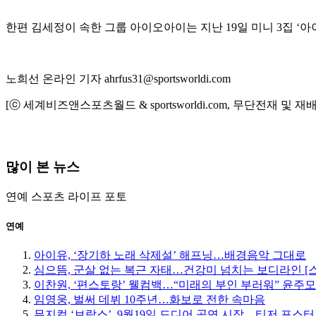
한편 김세정이 속한 그룹 아이오아이는 지난 19일 미니 3집 ‘아이오
노희선 온라인 기자 ahrfus31@sportsworldi.com
[ⓒ 세계비즈앤스포츠월드 & sportsworldi.com, 무단전재 및 재
많이 본 뉴스
연예
스포츠
라이프
포토
연예
아이유, ‘장기하 노래 삭제설’ 해프닝…배경음악 그대로
심으뜸, 군살 없는 복근 자태…건강미 넘치는 보디라인 [
이찬원, ‘편스토랑’ 웰컴백…“미래의 부인 부러워” 윤주
임영웅, 벌써 데뷔 10주년…화보로 전한 속마음
뮤지컬 ‘브람스’, 9월19일 드디어 공연 시작…티저 포스