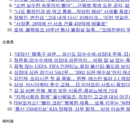
“소변 실수한 속옷까지 빨아”…근육병 학생 도운 공익, 알
“나도 황정민과 밥 먹고 통화…적당히 해라” 사생활 폭로자
정해인, 변진섭 ‘그대 내게 다시’ 리메이크…‘이런 엿같은 
"서장훈, 28억에 산 서초 건물 450억에 매물로"
로제, 블랙핑크 10주년 행사 불참설 일축…“오래전부터 
스포츠
‘대망신’ 韓축구 파문… 외신도 압수수색-성접대 주목, 日선 
청문회-압수수색에 성접대 파문까지… 바람 잘 날 없는 
꿈쩍 않는 UEFA, FIFA 인판티노 회장 불신임-월드컵 보
성접대 심판 경기서 5승2무… ‘2002 심판 매수설’까지 재
김민재, 프리시즌 첫 골 폭발… 뮌헨, 애스턴 빌라 2-1 제
삼성, 아시아쿼터 투수 교체… 日 미야모리 사토시 품었다
갈 길 바쁜 전북, 복귀 앞둔 이동준·콤파뇨에게 기대
“지역사회와 함께” 울산웨일즈, 직장인·고교생 대상 야
[SW포커스] ‘‘빨리 크라” 행복한 재촉… 보폭 키우는 ‘W
‘통산 150세이브’ KIA 정해영, 상무 합격… 삼성 이승현 등
라이프