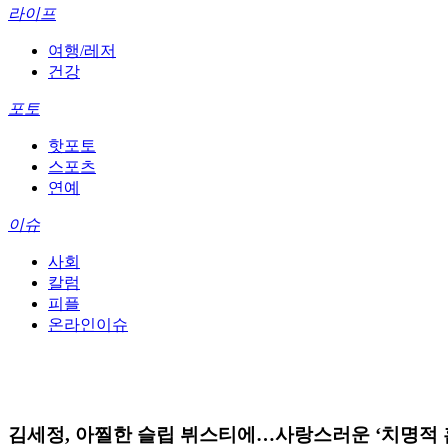
라이프
여행/레저
건강
포토
핫포토
스포츠
연예
이슈
사회
칼럼
피플
온라인이슈
김세정, 아찔한 슬립 뷔스티에…사랑스러운 ‘치명적 홈