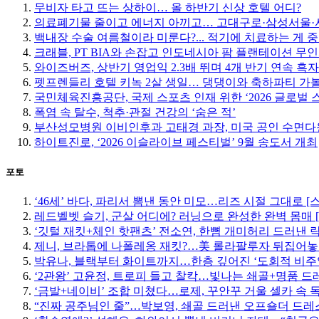
무비자 타고 뜨는 상하이… 올 하반기 신상 호텔 어디?
의료폐기물 줄이고 에너지 아끼고… 고대구로·삼성서울·서
백내장 수술 여름철이라 미룬다?... 적기에 치료하는 게 
크래블, PT BIA와 손잡고 인도네시아 팜 플랜테이션 무
와이즈버즈, 상반기 영업익 2.3배 뛰며 4개 반기 연속 흑자
펫프렌들리 호텔 키녹 2살 생일… 댕댕이와 축하파티 가
국민체육진흥공단, 국제 스포츠 인재 위한 ‘2026 글로벌 
폭염 속 탈수, 척추·관절 건강의 ‘숨은 적’
부산성모병원 이비인후과 고태경 과장, 미국 공인 수면다
하이트진로, ‘2026 이슬라이브 페스티벌’ 9월 송도서 개최
포토
‘46세’ 바다, 파리서 뽐낸 동안 미모…리즈 시절 그대로 [
레드벨벳 슬기, 군살 어디에? 러닝으로 완성한 완벽 몸매 
‘깃털 재킷+체인 핫팬츠’ 전소연, 한뼘 개미허리 드러낸 락
제니, 브라톱에 나폴레옹 재킷?…美 롤라팔루자 뒤집어놓
박유나, 블랙부터 화이트까지…한층 깊어진 ‘도회적 비주
‘2관왕’ 고윤정, 트로피 들고 찰칵…빛나는 쇄골+명품 드
‘금발+네이비’ 조합 미쳤다…로제, 꾸안꾸 거울 셀카 속 
“진짜 공주님인 줄”…박보영, 쇄골 드러낸 오프숄더 드레스