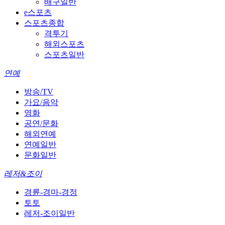
배구일반
e스포츠
스포츠종합
격투기
해외스포츠
스포츠일반
연예
방송/TV
가요/음악
영화
공연/문화
해외연예
연예일반
문화일반
레저&조이
경륜-경마-경정
토토
레저-조이일반