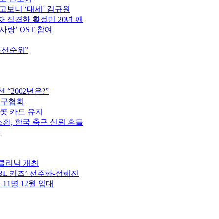
고보니 ‘대세’ 김규원
 직격한 황정민 20년 팬
사랑’ OST 참여
우선순위”
“2002년은?”
축구협회
이콧 카드 유지
소환, 한국 축구 신뢰 흔들
압
구클리닉 개최
PBL 키즈’ 선주하-정혜진
 11명 12월 입대