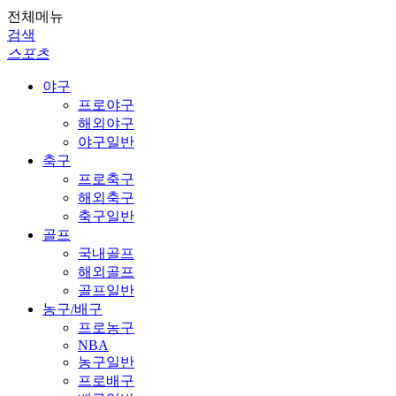
전체메뉴
검색
스포츠
야구
프로야구
해외야구
야구일반
축구
프로축구
해외축구
축구일반
골프
국내골프
해외골프
골프일반
농구/배구
프로농구
NBA
농구일반
프로배구