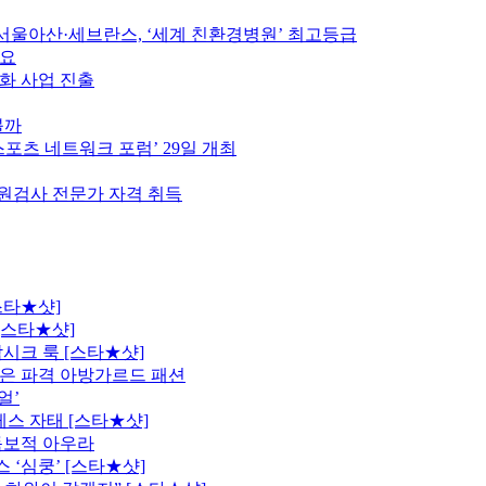
울아산·세브란스, ‘세계 친환경병원’ 최고등급
중요
인화 사업 진출
볼까
스포츠 네트워크 포럼’ 29일 개최
원검사 전문가 자격 취득
스타★샷]
[스타★샷]
시크 룩 [스타★샷]
은 파격 아방가르드 패션
얼’
레스 자태 [스타★샷]
독보적 아우라
 ‘심쿵’ [스타★샷]