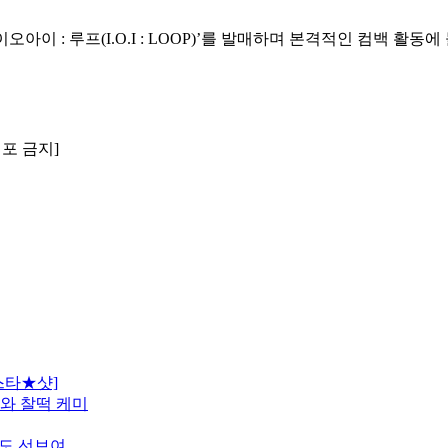
아이 : 루프(I.O.I : LOOP)’를 발매하며 본격적인 컴백 활동에
배포 금지]
스타★샷]
모와 찰떡 케미
터도 선보여