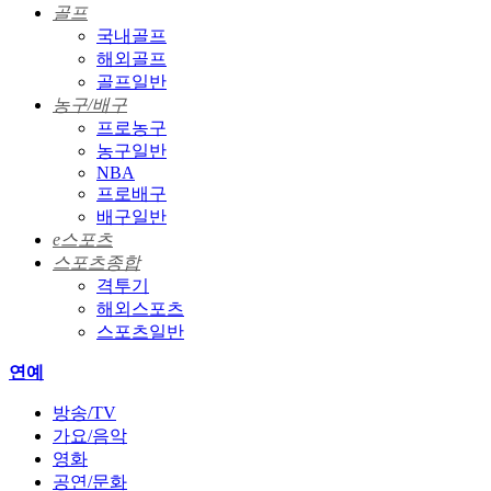
골프
국내골프
해외골프
골프일반
농구/배구
프로농구
농구일반
NBA
프로배구
배구일반
e스포츠
스포츠종합
격투기
해외스포츠
스포츠일반
연예
방송/TV
가요/음악
영화
공연/문화