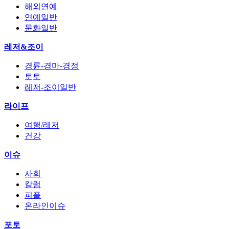
해외연예
연예일반
문화일반
레저&조이
경륜-경마-경정
토토
레저-조이일반
라이프
여행/레저
건강
이슈
사회
칼럼
피플
온라인이슈
포토