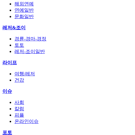
해외연예
연예일반
문화일반
레저&조이
경륜-경마-경정
토토
레저-조이일반
라이프
여행/레저
건강
이슈
사회
칼럼
피플
온라인이슈
포토