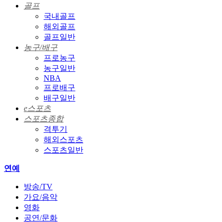
골프
국내골프
해외골프
골프일반
농구/배구
프로농구
농구일반
NBA
프로배구
배구일반
e스포츠
스포츠종합
격투기
해외스포츠
스포츠일반
연예
방송/TV
가요/음악
영화
공연/문화