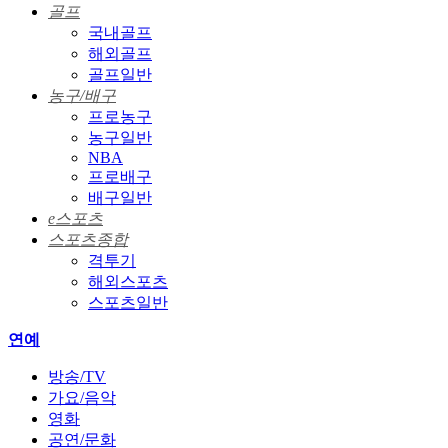
골프
국내골프
해외골프
골프일반
농구/배구
프로농구
농구일반
NBA
프로배구
배구일반
e스포츠
스포츠종합
격투기
해외스포츠
스포츠일반
연예
방송/TV
가요/음악
영화
공연/문화