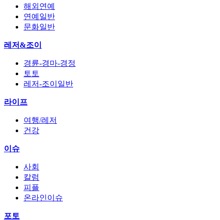
해외연예
연예일반
문화일반
레저&조이
경륜-경마-경정
토토
레저-조이일반
라이프
여행/레저
건강
이슈
사회
칼럼
피플
온라인이슈
포토