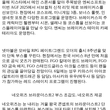
올해 지스타에서 메인 스폰서를 맡아 주목받은 엔씨소프트는
이번 AGF 2025에서 서브컬처 신작 리밋 제로 브레이커스를
선보인다. 현장에서 코스프레, 미니게임 3종, 보너스 룰렛, 인
생네컷 포토존 다양한 프로그램을 운영한다. 브레이커스의 주
요 캐릭터인 헬렌부터 시온, 셀레나 등 코스튬을 선보이는 코
스플레이어들을 만날 수 있다. 엔씨는 브레이커스 테마의 카페
테리아도 운영한다.
넷마블은 모바일 RPG 페이트/그랜드 오더의 출시 8주년을 맞
아 단독 부스를 꾸린다. 현장에서는 한국 서비스 8년 만에 처음
으로 공식 굿즈가 판매된다. FGO 칼데아 윈드 브레이커, FGO
SD 금속 배지, FGO 스테인드글라스 아크릴 스탠드 등이 팬들
의 관심을 끌어당길 전망이다. 6일에는 성우 카와스미 아야코
(알트리아 펜드래곤 등 담당), 아사카와 유우(메두사 등 담당)
가 참가하는 레드 스테이지 프로그램이 진행된다.
네오위즈 브라운더스트2 부스 조감도. 네오위즈 제공
네오위즈는 눈 내리는 겨울 왕국 콘셉트의 브라운더스트2 단
독 부스를 마련한다. 부스에는 거대 타워 LED를 설치해 2.5주