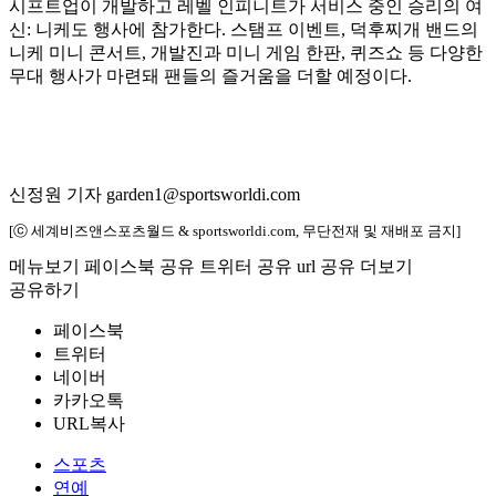
시프트업이 개발하고 레벨 인피니트가 서비스 중인 승리의 여
신: 니케도 행사에 참가한다. 스탬프 이벤트, 덕후찌개 밴드의
니케 미니 콘서트, 개발진과 미니 게임 한판, 퀴즈쇼 등 다양한
무대 행사가 마련돼 팬들의 즐거움을 더할 예정이다.
신정원 기자 garden1@sportsworldi.com
[ⓒ 세계비즈앤스포츠월드 & sportsworldi.com, 무단전재 및 재배포 금지]
메뉴보기
페이스북 공유
트위터 공유
url 공유
더보기
공유하기
페이스북
트위터
네이버
카카오톡
URL복사
스포츠
연예