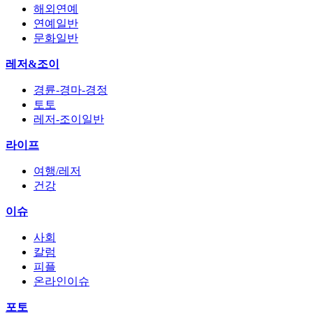
해외연예
연예일반
문화일반
레저&조이
경륜-경마-경정
토토
레저-조이일반
라이프
여행/레저
건강
이슈
사회
칼럼
피플
온라인이슈
포토