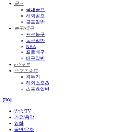
골프
국내골프
해외골프
골프일반
농구/배구
프로농구
농구일반
NBA
프로배구
배구일반
e스포츠
스포츠종합
격투기
해외스포츠
스포츠일반
연예
방송/TV
가요/음악
영화
공연/문화