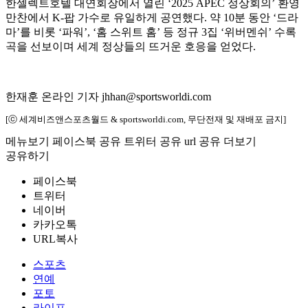
한셀렉트호텔 대연회장에서 열린 ‘2025 APEC 정상회의’ 환영
만찬에서 K-팝 가수로 유일하게 공연했다. 약 10분 동안 ‘드라
마’를 비롯 ‘파워’, ‘홈 스위트 홈’ 등 정규 3집 ‘위버멘쉬’ 수록
곡을 선보이며 세계 정상들의 뜨거운 호응을 얻었다.
한재훈 온라인 기자 jhhan@sportsworldi.com
[ⓒ 세계비즈앤스포츠월드 & sportsworldi.com, 무단전재 및 재배포 금지]
메뉴보기
페이스북 공유
트위터 공유
url 공유
더보기
공유하기
페이스북
트위터
네이버
카카오톡
URL복사
스포츠
연예
포토
라이프