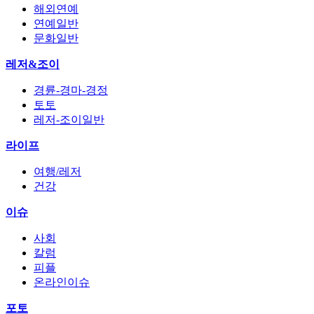
해외연예
연예일반
문화일반
레저&조이
경륜-경마-경정
토토
레저-조이일반
라이프
여행/레저
건강
이슈
사회
칼럼
피플
온라인이슈
포토