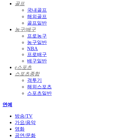
골프
국내골프
해외골프
골프일반
농구/배구
프로농구
농구일반
NBA
프로배구
배구일반
e스포츠
스포츠종합
격투기
해외스포츠
스포츠일반
연예
방송/TV
가요/음악
영화
공연/문화