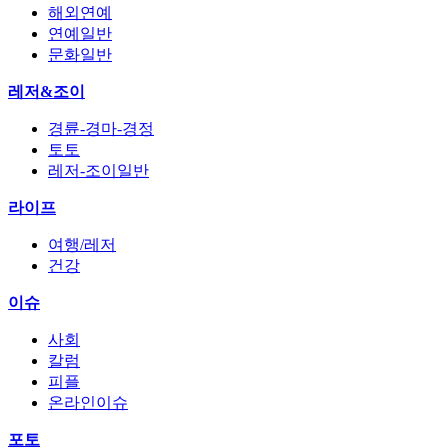
해외연예
연예일반
문화일반
레저&조이
경륜-경마-경정
토토
레저-조이일반
라이프
여행/레저
건강
이슈
사회
칼럼
피플
온라인이슈
포토