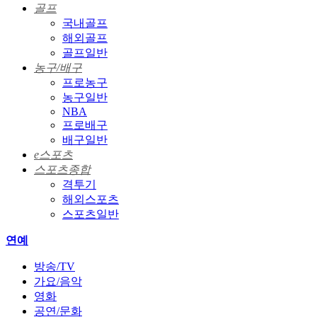
골프
국내골프
해외골프
골프일반
농구/배구
프로농구
농구일반
NBA
프로배구
배구일반
e스포츠
스포츠종합
격투기
해외스포츠
스포츠일반
연예
방송/TV
가요/음악
영화
공연/문화