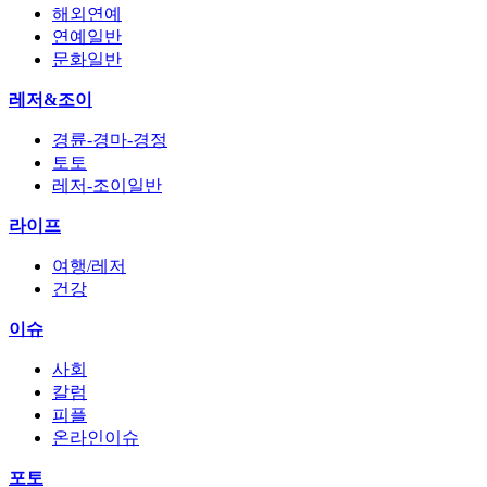
해외연예
연예일반
문화일반
레저&조이
경륜-경마-경정
토토
레저-조이일반
라이프
여행/레저
건강
이슈
사회
칼럼
피플
온라인이슈
포토