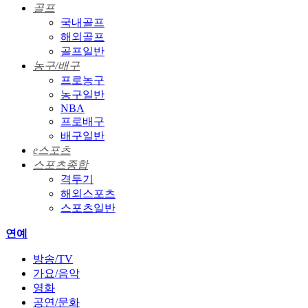
골프
국내골프
해외골프
골프일반
농구/배구
프로농구
농구일반
NBA
프로배구
배구일반
e스포츠
스포츠종합
격투기
해외스포츠
스포츠일반
연예
방송/TV
가요/음악
영화
공연/문화