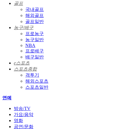
골프
국내골프
해외골프
골프일반
농구/배구
프로농구
농구일반
NBA
프로배구
배구일반
e스포츠
스포츠종합
격투기
해외스포츠
스포츠일반
연예
방송/TV
가요/음악
영화
공연/문화