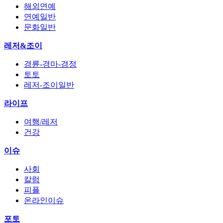
해외연예
연예일반
문화일반
레저&조이
경륜-경마-경정
토토
레저-조이일반
라이프
여행/레저
건강
이슈
사회
칼럼
피플
온라인이슈
포토