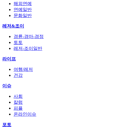
해외연예
연예일반
문화일반
레저&조이
경륜-경마-경정
토토
레저-조이일반
라이프
여행/레저
건강
이슈
사회
칼럼
피플
온라인이슈
포토