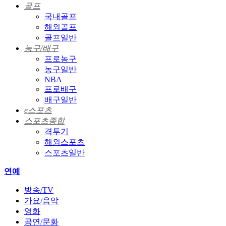
골프
국내골프
해외골프
골프일반
농구/배구
프로농구
농구일반
NBA
프로배구
배구일반
e스포츠
스포츠종합
격투기
해외스포츠
스포츠일반
연예
방송/TV
가요/음악
영화
공연/문화