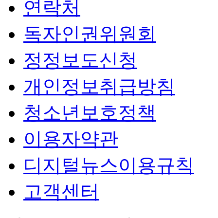
연락처
독자인권위원회
정정보도신청
개인정보취급방침
청소년보호정책
이용자약관
디지털뉴스이용규칙
고객센터