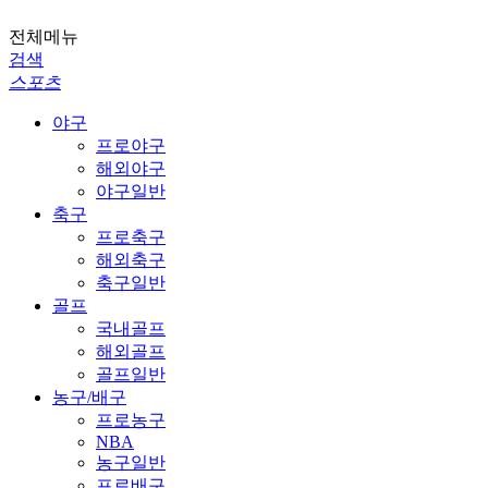
전체메뉴
검색
스포츠
야구
프로야구
해외야구
야구일반
축구
프로축구
해외축구
축구일반
골프
국내골프
해외골프
골프일반
농구/배구
프로농구
NBA
농구일반
프로배구