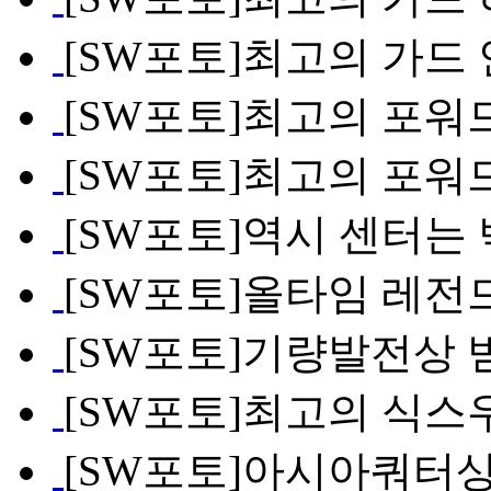
[SW포토]최고의 가드
[SW포토]최고의 포워
[SW포토]최고의 포워
[SW포토]역시 센터는
[SW포토]올타임 레전
[SW포토]기량발전상 
[SW포토]최고의 식스
[SW포토]아시아쿼터상