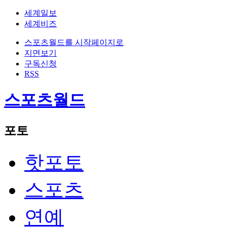
세계일보
세계비즈
스포츠월드를 시작페이지로
지면보기
구독신청
RSS
스포츠월드
포토
핫포토
스포츠
연예