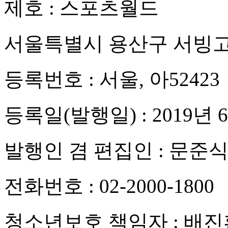
제호 : 스포츠월드
서울특별시 용산구 서빙고
등록번호 : 서울, 아52423
등록일(발행일) : 2019년 
발행인 겸 편집인 : 문준
전화번호 : 02-2000-1800
청소년보호 책임자 : 배진