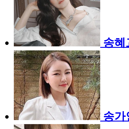
송혜
송가