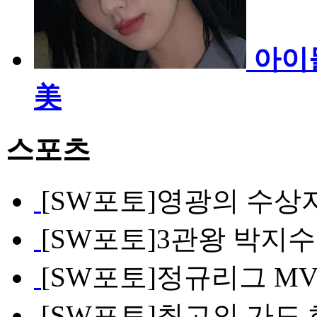
아이
美
스포츠
[SW포토]영광의 수상
[SW포토]3관왕 박지수
[SW포토]정규리그 MV
[SW포토]최고의 가드