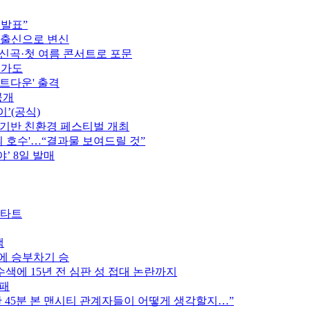
 발표”
 출신으로 변신
정…신곡·첫 여름 콘서트로 포문
행가도
카운트다운' 출격
공개
이’(공식)
 기반 친환경 페스티벌 개최
의 호수'…“결과물 보여드릴 것”
’ 8일 발매
스타트
색
스에 승부차기 승
색에 15년 전 심판 성 접대 논란까지
완패
후반 45분 본 맨시티 관계자들이 어떻게 생각할지…”