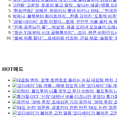
‘2관왕’ 고윤정, 트로피 들고 찰칵…빛나는 쇄골+명품 드
‘환승연애2’ 성해은, 하와이서 뽐낸 비키니 자태…“천국은
박유나, 블랙부터 화이트까지…한층 깊어진 ‘도회적 비주
‘금발+네이비’ 조합 미쳤다…로제, 꾸안꾸 거울 셀카 속 
“진짜 공주님인 줄”…박보영, 쇄골 드러낸 오프숄더 드레스
“청순 Y2K부터 시크 글램룩까지”…조이, 팬콘 비하인드서
“벌써 여름 왔다”…르세라핌 카즈하, 군살 제로 ‘슬림핏’ 
HOT레드
대표팀 벤치,
'오디세이' 5일
이하이, 월드투어 
휴가철
유연석, '30억 추징'
'태도 논란' 정
'오디세이'가 불러온 고