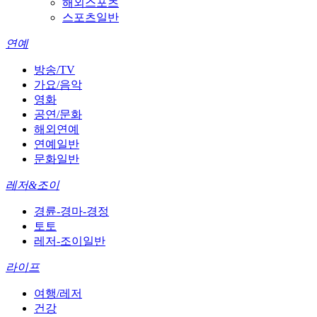
해외스포츠
스포츠일반
연예
방송/TV
가요/음악
영화
공연/문화
해외연예
연예일반
문화일반
레저&조이
경륜-경마-경정
토토
레저-조이일반
라이프
여행/레저
건강