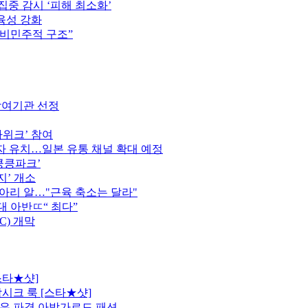
집중 감시 ‘피해 최소화’
육성 강화
 비민주적 구조”
참여기관 선정
가위크’ 참여
 유치…일본 유통 채널 확대 예정
킁킁파크’
지’ 개소
종아리 알…"근육 축소는 달라"
역대 아반ㄸ“ 최다”
C) 개막
스타★샷]
시크 룩 [스타★샷]
은 파격 아방가르드 패션