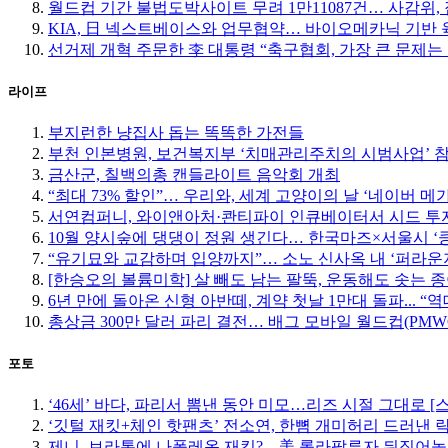
월드컵 기간 불법도박사이트 무려 1만11087건… 사감위, 
KIA, 日 넥스트베이스와 업무협약… 바이오메카닉 기반 
선거제 개혁 주문한 李 대통령 “축구협회, 가장 큰 문제는
라이프
부지런한 냥집사 돕는 똑똑한 가전들
부천 인본병원, 보건복지부 ‘치매관리주치의 시범사업’ 
금산군, 칠백의총 캔들라이트 음악회 개최
“최대 73% 할인”… 우리와, 세계 고양이의 날 ‘네이버 메
서연컴퍼니, 와이앤아처·콴티파이 인큐베이터서 시드 투자
10월 양시숲에 댕댕이 정원 생긴다… 한국마즈×서울시 ‘
“유기묘와 교감하며 입양까지”… 소노 신사옥 내 ‘퍼라운
[한승오의 볼륨미학] 살 빼도 남는 팔뚝, 운동해도 솟는 
6년 만에 돌아온 신형 아반떼, 계약 첫날 1만대 돌파... “
총상금 300만 달러 파리 결전… 배그 모바일 월드컵(PMW
포토
‘46세’ 바다, 파리서 뽐낸 동안 미모…리즈 시절 그대로 [
‘깃털 재킷+체인 핫팬츠’ 전소연, 한뼘 개미허리 드러낸 락
제니, 브라톱에 나폴레옹 재킷?…美 롤라팔루자 뒤집어놓