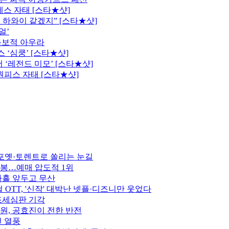
레스 자태 [스타★샷]
 하와이 같겠지” [스타★샷]
얼’
독보적 아우라
 ‘심쿵’ [스타★샷]
 ‘레전드 미모’ [스타★샷]
원피스 자태 [스타★샷]
 포옛·토렌트로 쏠리는 눈길
 개봉…예매 압도적 1위
나흘 앞두고 무산
 OTT, '신작' 대박난 넷플·디즈니만 웃었다
 조세심판 기각
준원, 공효진이 전한 반전
전 열풍