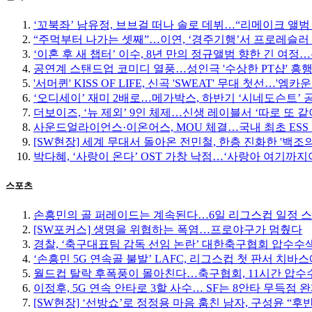
‘꼬북좌’ 남유정, 브브걸 떠나 솔로 데뷔…“리메이크 앨범
“주먹부터 나가는 셋째”…이연, ‘경주기행’서 프로레슬러
‘이혼 후 새 챕터’ 이수, 8년 만의 정규앨범 향한 긴 여
공연계 스탠드업 코미디 열풍…성인극 '수상한 PT샵' 흥
'서머퀸' KISS OF LIFE, 신곡 'SWEAT' 무대 첫선…'엠
‘오디세이’ 재미 2배로…메가박스, 하반기 ‘시네도슨트’ 
더보이즈, ‘뉴 제외’ 9인 체제…신생 레이블서 ‘따로 또 같
사운드얼라이언스·이온어스, MOU 체결…국내 최초 ESS
[SW현장] 세계 무대서 돌아온 전민철, 한층 진화한 '백조
박다혜, ‘사랑이 온다’ OST 가창 낙점…‘사랑아 여기까지야
스포츠
손흥민의 골 퍼레이드는 계속된다…6일 리그스컵 일정 
[SW포커스] 생명을 위협하는 폭염…프로야구가 멈췄다
경찰, ‘축구대표팀 감독 선임 논란’ 대한축구협회 압수수
‘손흥민 5G 연속골 불발’ LAFC, 리그스컵 첫 판서 치바
월드컵 탈락 후폭풍이 몰아친다…축구협회, 11시간 압수수
이정후, 5G 연속 안타로 3할 사수… SF는 8안타 무득점 
[SW현장] ‘선방쇼’로 정정용 마음 훔친 남자, 구성윤 “