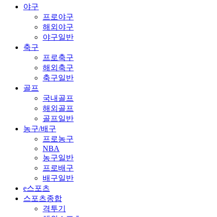
야구
프로야구
해외야구
야구일반
축구
프로축구
해외축구
축구일반
골프
국내골프
해외골프
골프일반
농구/배구
프로농구
NBA
농구일반
프로배구
배구일반
e스포츠
스포츠종합
격투기