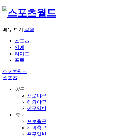
메뉴 보기
검색
스포츠
연예
라이프
포토
스포츠월드
스포츠
야구
프로야구
해외야구
야구일반
축구
프로축구
해외축구
축구일반