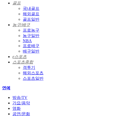
골프
국내골프
해외골프
골프일반
농구/배구
프로농구
농구일반
NBA
프로배구
배구일반
e스포츠
스포츠종합
격투기
해외스포츠
스포츠일반
연예
방송/TV
가요/음악
영화
공연/문화