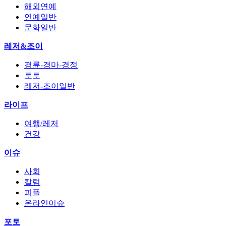
해외연예
연예일반
문화일반
레저&조이
경륜-경마-경정
토토
레저-조이일반
라이프
여행/레저
건강
이슈
사회
칼럼
피플
온라인이슈
포토