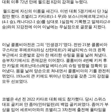
대회 이후 72년 만에 월드컵 8강의 감격을 누렸다.
월드컵에 자신의 이름을 새긴다. 이번 대회 5경기에서 단 3실
점만 했다. 조별리그 카타르(1-1 무)와 보스니아헤르체고비나
(4-1 승), 캐나다(2-1 승)를 상대로 1실점씩 기록했고 알제리(2-0
승)와의 32강전에 이어 이날에는 무실점으로 골문을 지켰다.
이날 콜롬비아전은 그의 ‘인생경기’였다. 전반 21분 콜롬비아
구스타보 푸에르타(라싱 산탄데르)가 페널티박스 아크 왼쪽
부근에서 오른발로 감아 찬 예리한 슈팅을 몸을 날려 쳐냈다.
승부차기에서도 존재감은 이어졌다. 콜롬비아 4번째 키커 후
안 카밀로 에르난데스(레알 베티스)의 슈팅 방향을 정확히 읽
어냈다. 몸을 날려 양손으로 쳐내면서 콜롬비아의 기를 완전히
꺾었다. 193㎝의 큰 키에도 뛰어난 민첩성을 갖춘 그의 강점을
모두 선보였다.
코벨은 4년 전 2022 카타르 대회 때도 참가했다. 당시 스위스
대표 골키퍼 얀 좀머(인터밀란)의 백업 골키퍼였다. 좀머가 부
상을 입어 세르비아와의 조별리그 3차전에 출전해 풀타임을