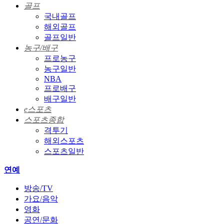
골프
국내골프
해외골프
골프일반
농구/배구
프로농구
농구일반
NBA
프로배구
배구일반
e스포츠
스포츠종합
격투기
해외스포츠
스포츠일반
연예
방송/TV
가요/음악
영화
공연/문화