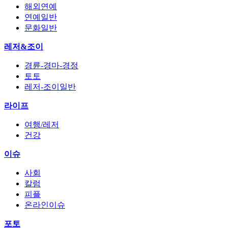
해외연예
연예일반
문화일반
레저&조이
경륜-경마-경정
토토
레저-조이일반
라이프
여행/레저
건강
이슈
사회
칼럼
피플
온라인이슈
포토