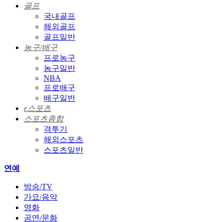
골프
국내골프
해외골프
골프일반
농구/배구
프로농구
농구일반
NBA
프로배구
배구일반
e스포츠
스포츠종합
격투기
해외스포츠
스포츠일반
연예
방송/TV
가요/음악
영화
공연/문화