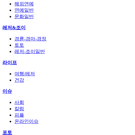
해외연예
연예일반
문화일반
레저&조이
경륜-경마-경정
토토
레저-조이일반
라이프
여행/레저
건강
이슈
사회
칼럼
피플
온라인이슈
포토