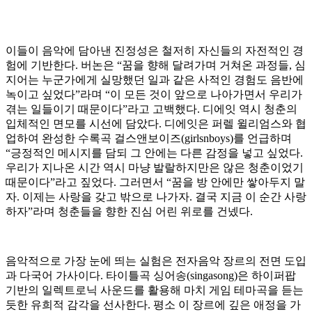
이들이 음악에 담아낸 진정성은 철저히 자신들의 자전적인 경
험에 기반한다. 버논은 “꿈을 향해 달려가며 거쳐온 과정들, 심
지어는 누군가에게 실망했던 일과 같은 사적인 경험도 음반에
녹이고 싶었다”라며 “이 모든 것이 앞으로 나아가면서 우리가
겪는 일들이기 때문이다”라고 고백했다. 디에잇 역시 청춘의
입체적인 면모를 시선에 담았다. 디에잇은 퍼렐 윌리엄스와 협
업하여 완성한 수록곡 걸스앤보이즈(girlsnboys)를 언급하며
“긍정적인 메시지를 담되 그 안에는 다른 감정을 넣고 싶었다.
우리가 지나온 시간 역시 마냥 발랄하지만은 않은 청춘이었기
때문이다”라고 짚었다. 그러면서 “꿈을 방 안에만 쌓아두지 말
자. 이제는 사랑을 갖고 밖으로 나가자. 결국 지금 이 순간 사랑
하자”라며 청춘들을 향한 진심 어린 위로를 건넸다.
음악적으로 가장 눈에 띄는 실험은 전자음악 장르의 전면 도입
과 다국어 가사이다. 타이틀곡 싱어송(singasong)은 하이퍼팝
기반의 일렉트로닉 사운드를 활용해 마치 게임 테마곡을 듣는
듯한 유희적 감각을 선사한다. 평소 이 장르에 깊은 애정을 가