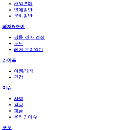
해외연예
연예일반
문화일반
레저&조이
경륜-경마-경정
토토
레저-조이일반
라이프
여행/레저
건강
이슈
사회
칼럼
피플
온라인이슈
포토