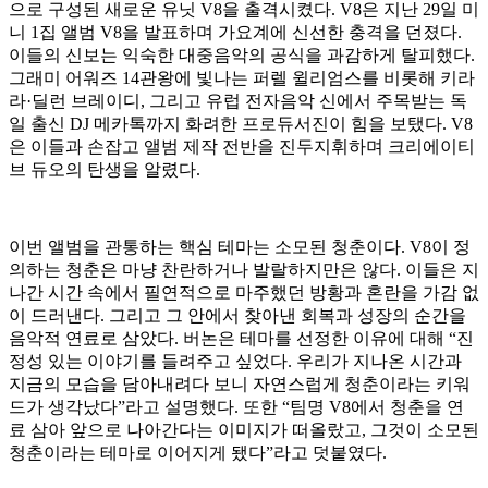
으로 구성된 새로운 유닛 V8을 출격시켰다. V8은 지난 29일 미
니 1집 앨범 V8을 발표하며 가요계에 신선한 충격을 던졌다.
이들의 신보는 익숙한 대중음악의 공식을 과감하게 탈피했다.
그래미 어워즈 14관왕에 빛나는 퍼렐 윌리엄스를 비롯해 키라
라·딜런 브레이디, 그리고 유럽 전자음악 신에서 주목받는 독
일 출신 DJ 메카톡까지 화려한 프로듀서진이 힘을 보탰다. V8
은 이들과 손잡고 앨범 제작 전반을 진두지휘하며 크리에이티
브 듀오의 탄생을 알렸다.
이번 앨범을 관통하는 핵심 테마는 소모된 청춘이다. V8이 정
의하는 청춘은 마냥 찬란하거나 발랄하지만은 않다. 이들은 지
나간 시간 속에서 필연적으로 마주했던 방황과 혼란을 가감 없
이 드러낸다. 그리고 그 안에서 찾아낸 회복과 성장의 순간을
음악적 연료로 삼았다. 버논은 테마를 선정한 이유에 대해 “진
정성 있는 이야기를 들려주고 싶었다. 우리가 지나온 시간과
지금의 모습을 담아내려다 보니 자연스럽게 청춘이라는 키워
드가 생각났다”라고 설명했다. 또한 “팀명 V8에서 청춘을 연
료 삼아 앞으로 나아간다는 이미지가 떠올랐고, 그것이 소모된
청춘이라는 테마로 이어지게 됐다”라고 덧붙였다.