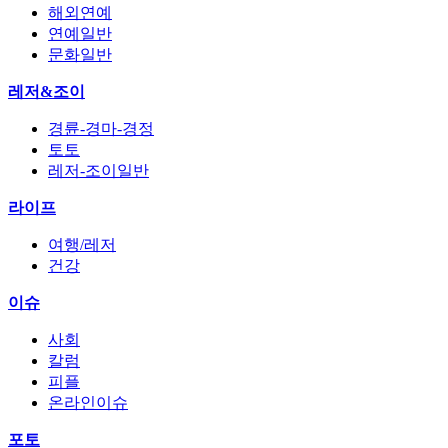
해외연예
연예일반
문화일반
레저&조이
경륜-경마-경정
토토
레저-조이일반
라이프
여행/레저
건강
이슈
사회
칼럼
피플
온라인이슈
포토