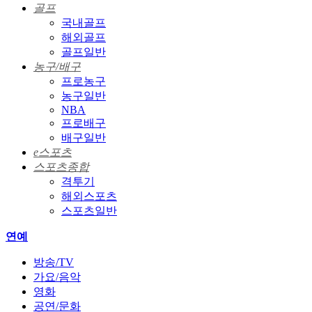
골프
국내골프
해외골프
골프일반
농구/배구
프로농구
농구일반
NBA
프로배구
배구일반
e스포츠
스포츠종합
격투기
해외스포츠
스포츠일반
연예
방송/TV
가요/음악
영화
공연/문화