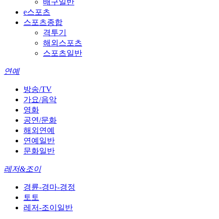
배구일반
e스포츠
스포츠종합
격투기
해외스포츠
스포츠일반
연예
방송/TV
가요/음악
영화
공연/문화
해외연예
연예일반
문화일반
레저&조이
경륜-경마-경정
토토
레저-조이일반