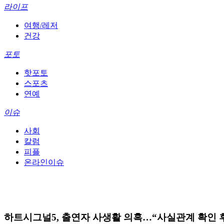
라이프
여행/레저
건강
포토
핫포토
스포츠
연예
이슈
사회
칼럼
피플
온라인이슈
하트시그널5, 출연자 사생활 의혹…“사실관계 확인 후