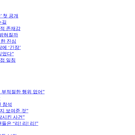
’ 첫 공개
눈길
도적 존재감
 밝혀질까
전한 진심
에 ‘긴장’
싶었다”
직접 일침
는 부적절한 행위 없어”
압
견 참석
지 보여준 것”
락시킨 사건”
은 “리! 리! 리!”