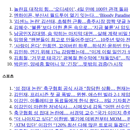
놀란표 대작의 힘…‘오디세이’, 4일 만에 100만 관객 돌파
엔하이픈, 부산서 월드투어 열기 잇는다…‘Bloody Paradise
'리센느 논란' 김선태, 초췌한 근황…충주시장 깜짝 댓글 
김혜수, ‘불륜’보다 더한 혼돈 속으로…‘지금 불륜’서 압
남궁민X김대명, 숨 막히는 마지막 대면…살해 계략 비밀
임영웅 “팬분들이 최고로 만들어주셨다”…10주년 맞아 
‘사랑이 온다’ 안희연, 꼬여버린 하루…하석진·윤하빈 만남
김민하, 연기 위해 17㎏ 감량했는데…“이게 이럴 일인가 
김희철, ‘거꾸로 태극기’ 광복절 현수막에 “쳐돌았네”…
박은빈, 양세종 할머니 앞 ‘긴장’…뜻밖의 검증(?) 시작
스포츠
‘성 접대 논란’ 축구협회 공식 사과 “참담한 상황… 현재
김민재, 프리시즌 첫 골 폭발… 뮌헨, 애스턴 빌라 2-1 제
이강인, 아틀레티코 동료들에게 한식 쐈다… 8일 기자회
이강인이 마련한 저녁식사… 시메오네 감독 “어떤 선수인
축구협회 성 접대 논란에… 서경덕 교수 “국가 이미지 추
“더 나아지고 싶다” 이한범, 벨기에 데뷔전부터 MOM… 팬들
‘ATM 입단’ 이강인 “120% 최선 다해 많은 트로피 들겠다”