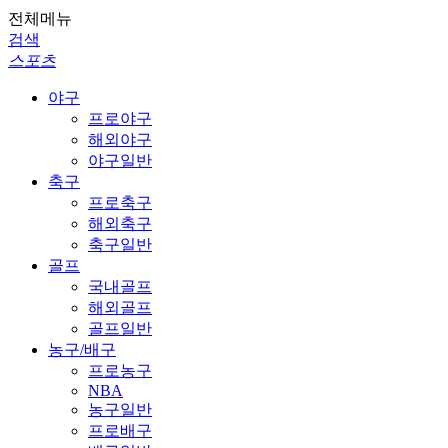
전체메뉴
검색
스포츠
야구
프로야구
해외야구
야구일반
축구
프로축구
해외축구
축구일반
골프
국내골프
해외골프
골프일반
농구/배구
프로농구
NBA
농구일반
프로배구