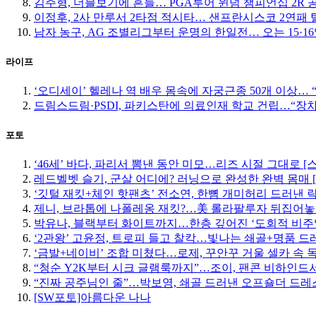
김주형, 더블보기에 흔들… PGA투어 윈덤 챔피언십 2R 공
이정후, 2사 만루서 2타점 적시타… 샌프란시스코 2연패 
남자 농구, AG 조별리그부터 운명의 한일전… 오는 15·
라이프
‘오디세이’ 헬레나 역 배우 몸속에 자궁근종 50개 이상…
드림스드림·PSDI, 파키스탄에 의료인재 학교 건립…“장
포토
‘46세’ 바다, 파리서 뽐낸 동안 미모…리즈 시절 그대로 [
레드벨벳 슬기, 군살 어디에? 러닝으로 완성한 완벽 몸매 
‘깃털 재킷+체인 핫팬츠’ 전소연, 한뼘 개미허리 드러낸 락
제니, 브라톱에 나폴레옹 재킷?…美 롤라팔루자 뒤집어놓
박유나, 블랙부터 화이트까지…한층 깊어진 ‘도회적 비주
‘2관왕’ 고윤정, 트로피 들고 찰칵…빛나는 쇄골+명품 드
‘금발+네이비’ 조합 미쳤다…로제, 꾸안꾸 거울 셀카 속 
“청순 Y2K부터 시크 글램룩까지”…조이, 팬콘 비하인드서
“진짜 공주님인 줄”…박보영, 쇄골 드러낸 오프숄더 드레스
[SW포토]아름다운 나나