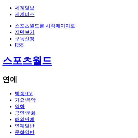
세계일보
세계비즈
스포츠월드를 시작페이지로
지면보기
구독신청
RSS
스포츠월드
연예
방송/TV
가요/음악
영화
공연/문화
해외연예
연예일반
문화일반