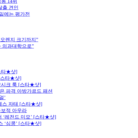
동 14위
탈출 견인
16일에는 평가전
 “오렌지 크기까지”
차 의과대학으로”
스타★샷]
[스타★샷]
시크 룩 [스타★샷]
은 파격 아방가르드 패션
얼’
레스 자태 [스타★샷]
독보적 아우라
 ‘레전드 미모’ [스타★샷]
 ‘심쿵’ [스타★샷]