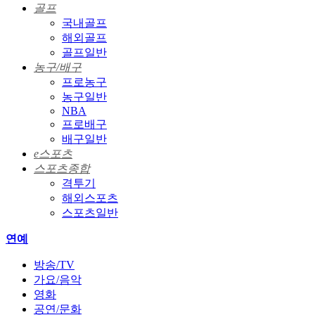
골프
국내골프
해외골프
골프일반
농구/배구
프로농구
농구일반
NBA
프로배구
배구일반
e스포츠
스포츠종합
격투기
해외스포츠
스포츠일반
연예
방송/TV
가요/음악
영화
공연/문화