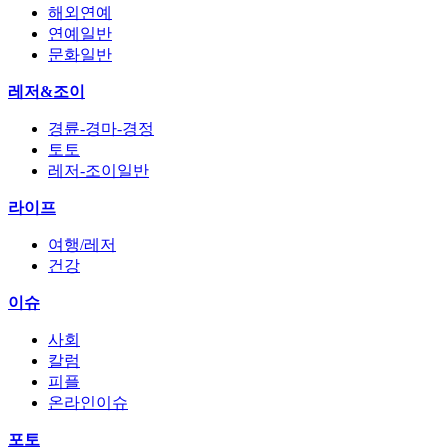
해외연예
연예일반
문화일반
레저&조이
경륜-경마-경정
토토
레저-조이일반
라이프
여행/레저
건강
이슈
사회
칼럼
피플
온라인이슈
포토