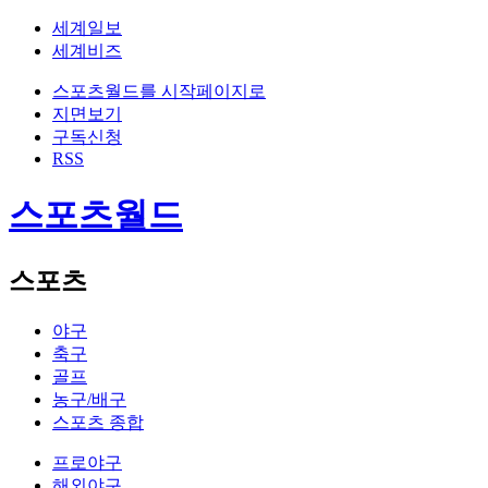
세계일보
세계비즈
스포츠월드를 시작페이지로
지면보기
구독신청
RSS
스포츠월드
스포츠
야구
축구
골프
농구/배구
스포츠 종합
프로야구
해외야구