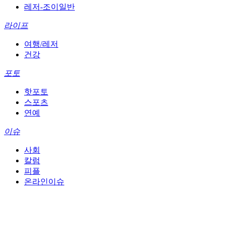
레저-조이일반
라이프
여행/레저
건강
포토
핫포토
스포츠
연예
이슈
사회
칼럼
피플
온라인이슈