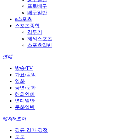
프로배구
배구일반
e스포츠
스포츠종합
격투기
해외스포츠
스포츠일반
연예
방송/TV
가요/음악
영화
공연/문화
해외연예
연예일반
문화일반
레저&조이
경륜-경마-경정
토토