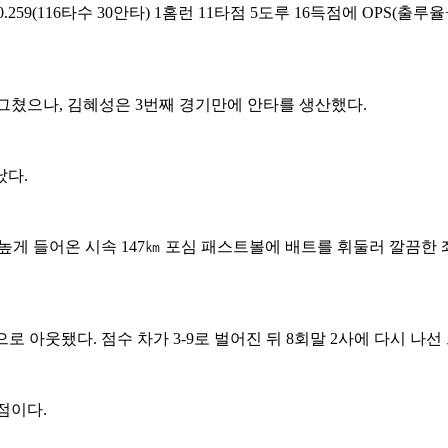
59(116타수 30안타) 1홈런 11타점 5도루 16득점에 OPS(출루
 그쳤으나, 김혜성은 3번째 경기만에 안타를 생산했다.
났다.
은 높게 들어온 시속 147㎞ 포심 패스트볼에 배트를 휘둘러 깔끔한
 아웃됐다. 점수 차가 3-9로 벌어진 뒤 8회말 2사에 다시 나선 
득점이다.