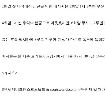
1회말 첫 타석에선 삼진을 당한 배지환은 3회말 1사 1루엔 우
4회말 1사엔 우익수 뜬공으로 아웃됐지만, 6회말 무사 1, 2루
그는 후속 적시타에 3루로 진루한 뒤 상대 마운드 폭투에 득점까지
배지환은 올 시즌 트리플A 52경기에서 타율 0.278 18타점 33득점
<뉴시스>
[ⓒ 세계비즈앤스포츠월드 & sportsworldi.com, 무단전재 및 재