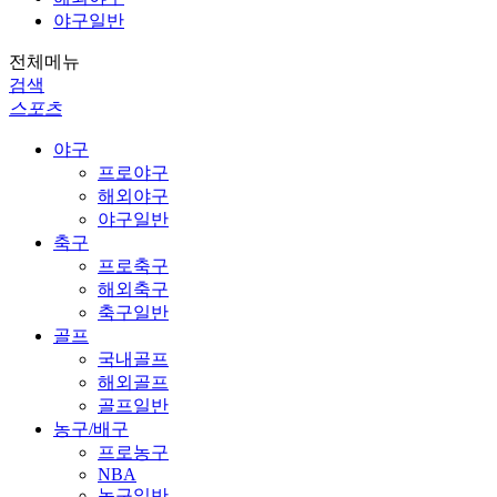
야구일반
전체메뉴
검색
스포츠
야구
프로야구
해외야구
야구일반
축구
프로축구
해외축구
축구일반
골프
국내골프
해외골프
골프일반
농구/배구
프로농구
NBA
농구일반