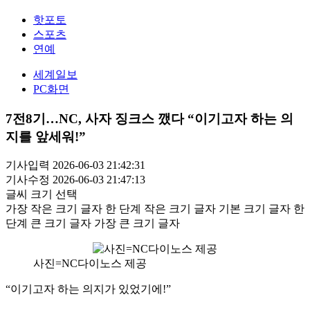
핫포토
스포츠
연예
세계일보
PC화면
7전8기…NC, 사자 징크스 깼다 “이기고자 하는 의
지를 앞세워!”
기사입력 2026-06-03 21:42:31
기사수정 2026-06-03 21:47:13
글씨 크기 선택
가장 작은 크기 글자
한 단계 작은 크기 글자
기본 크기 글자
한
단계 큰 크기 글자
가장 큰 크기 글자
사진=NC다이노스 제공
“이기고자 하는 의지가 있었기에!”