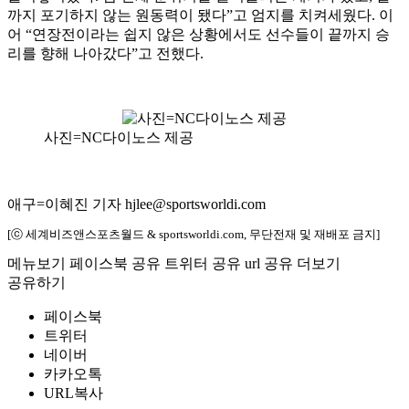
까지 포기하지 않는 원동력이 됐다”고 엄지를 치켜세웠다. 이
어 “연장전이라는 쉽지 않은 상황에서도 선수들이 끝까지 승
리를 향해 나아갔다”고 전했다.
사진=NC다이노스 제공
애구=이혜진 기자 hjlee@sportsworldi.com
[ⓒ 세계비즈앤스포츠월드 & sportsworldi.com, 무단전재 및 재배포 금지]
메뉴보기
페이스북 공유
트위터 공유
url 공유
더보기
공유하기
페이스북
트위터
네이버
카카오톡
URL복사