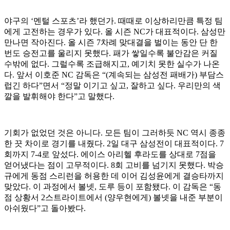
야구의 ‘멘털 스포츠’라 했던가. 때때로 이상하리만큼 특정 팀
에게 고전하는 경우가 있다. 올 시즌 NC가 대표적이다. 삼성만
만나면 작아진다. 올 시즌 7차례 맞대결을 벌이는 동안 단 한
번도 승전고를 울리지 못했다. 패가 쌓일수록 불안감은 커질
수밖에 없다. 그럴수록 조급해지고, 예기치 못한 실수가 나온
다. 앞서 이호준 NC 감독은 “(계속되는 삼성전 패배가) 부담스
럽긴 하다”면서 “정말 이기고 싶고, 잘하고 싶다. 우리만의 색
깔을 발휘해야 한다”고 말했다.
기회가 없었던 것은 아니다. 모든 팀이 그러하듯 NC 역시 종종
한 끗 차이로 경기를 내줬다. 2일 대구 삼성전이 대표적이다. 7
회까지 7-4로 앞섰다. 에이스 아리헬 후라도를 상대로 7점을
얻어냈다는 점이 고무적이다. 8회 고비를 넘기지 못했다. 박승
규에게 동점 스리런을 허용한 데 이어 김성윤에게 결승타까지
맞았다. 이 과정에서 볼넷, 도루 등이 포함됐다. 이 감독은 “동
점 상황서 2스트라이트에서 (양우현에게) 볼넷을 내준 부분이
아쉬웠다”고 돌아봤다.