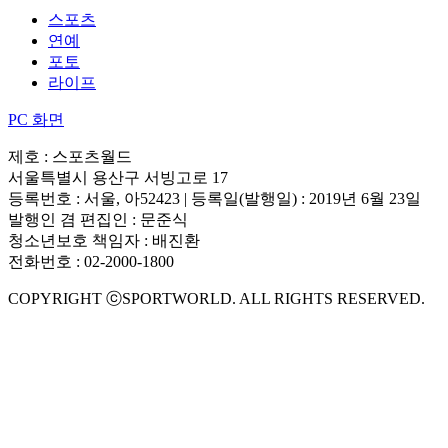
스포츠
연예
포토
라이프
PC 화면
제호 : 스포츠월드
서울특별시 용산구 서빙고로 17
등록번호 : 서울, 아52423 | 등록일(발행일) : 2019년 6월 23일
발행인 겸 편집인 : 문준식
청소년보호 책임자 : 배진환
전화번호 : 02-2000-1800
COPYRIGHT ⓒSPORTWORLD. ALL RIGHTS RESERVED.