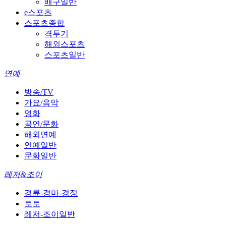
배구일반
e스포츠
스포츠종합
격투기
해외스포츠
스포츠일반
연예
방송/TV
가요/음악
영화
공연/문화
해외연예
연예일반
문화일반
레저&조이
경륜-경마-경정
토토
레저-조이일반