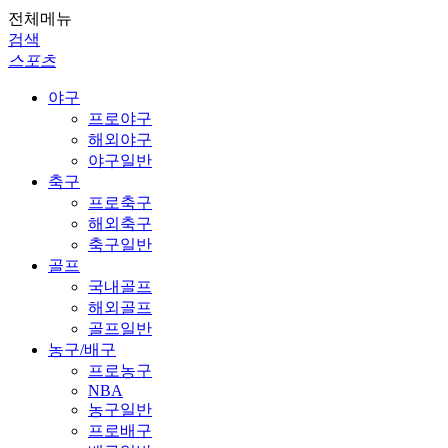
전체메뉴
검색
스포츠
야구
프로야구
해외야구
야구일반
축구
프로축구
해외축구
축구일반
골프
국내골프
해외골프
골프일반
농구/배구
프로농구
NBA
농구일반
프로배구