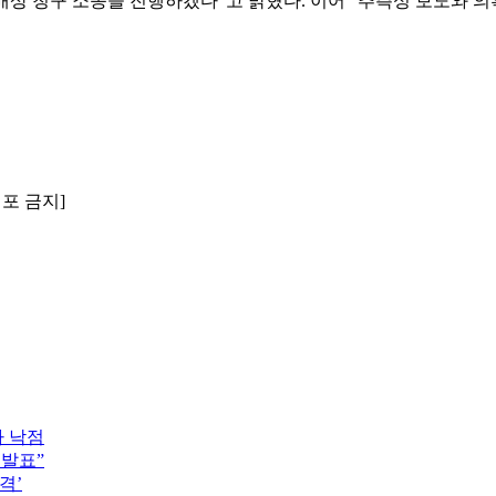
해배상 청구 소송을 진행하겠다”고 밝혔다. 이어 “추측성 보도와 
배포 금지]
자 낙점
 발표”
격’