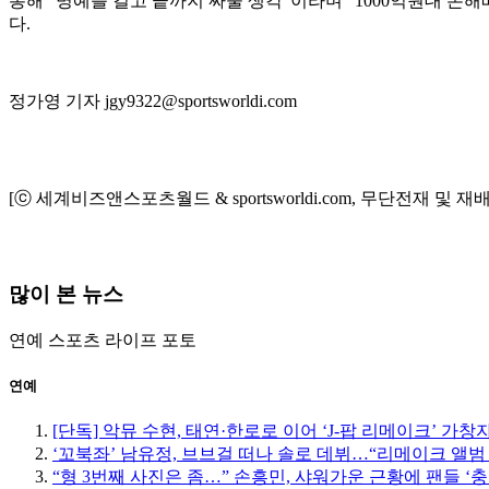
통해 “명예를 걸고 끝까지 싸울 생각”이라며 “1000억원대 손
다.
정가영 기자 jgy9322@sportsworldi.com
[ⓒ 세계비즈앤스포츠월드 & sportsworldi.com, 무단전재 및 재
많이 본 뉴스
연예
스포츠
라이프
포토
연예
[단독] 악뮤 수현, 태연·한로로 이어 ‘J-팝 리메이크’ 가창
‘꼬북좌’ 남유정, 브브걸 떠나 솔로 데뷔…“리메이크 앨범
“형 3번째 사진은 좀…” 손흥민, 샤워가운 근황에 팬들 ‘충