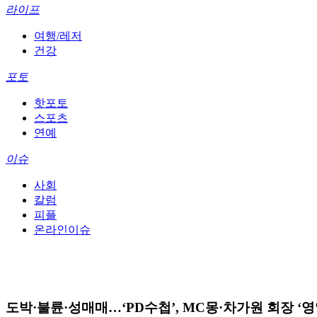
라이프
여행/레저
건강
포토
핫포토
스포츠
연예
이슈
사회
칼럼
피플
온라인이슈
도박·불륜·성매매…‘PD수첩’, MC몽·차가원 회장 ‘