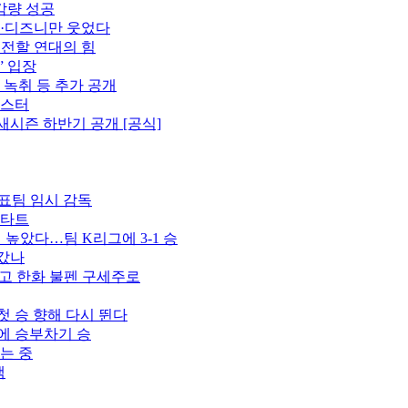
감량 성공
플·디즈니만 웃었다
 전할 연대의 힘
” 입장
 녹취 등 추가 공개
포스터
새시즌 하반기 공개 [공식]
표팀 임시 감독
스타트
벽 높았다…팀 K리그에 3-1 승
 갔나
꾸고 한화 불펜 구세주로
첫 승 향해 다시 뛴다
스에 승부차기 승
는 중
색