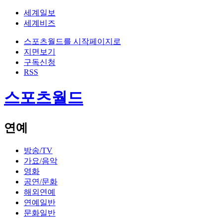
세계일보
세계비즈
스포츠월드를 시작페이지로
지면보기
구독신청
RSS
스포츠월드
연예
방송/TV
가요/음악
영화
공연/문화
해외연예
연예일반
문화일반