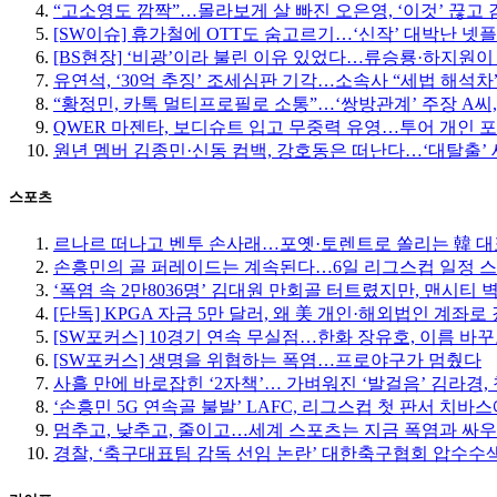
“고소영도 깜짝”…몰라보게 살 빠진 오은영, ‘이것’ 끊고 
[SW이슈] 휴가철에 OTT도 숨고르기…‘신작’ 대박난 넷
[BS현장] ‘비광’이라 불린 이유 있었다…류승룡·하지원이
유연석, ‘30억 추징’ 조세심판 기각…소속사 “세법 해석차
“황정민, 카톡 멀티프로필로 소통”…‘쌍방관계’ 주장 A씨,
QWER 마젠타, 보디슈트 입고 무중력 유영…투어 개인 
원년 멤버 김종민·신동 컴백, 강호동은 떠난다…‘대탈출’ 
스포츠
르나르 떠나고 벤투 손사래…포옛·토렌트로 쏠리는 韓 대
손흥민의 골 퍼레이드는 계속된다…6일 리그스컵 일정 
‘폭염 속 2만8036명’ 김대원 만회골 터트렸지만, 맨시티 
[단독] KPGA 자금 5만 달러, 왜 美 개인·해외법인 계좌로
[SW포커스] 10경기 연속 무실점…한화 장유호, 이름 바
[SW포커스] 생명을 위협하는 폭염…프로야구가 멈췄다
사흘 만에 바로잡힌 ‘2자책’… 가벼워진 ‘발걸음’ 김라경, 
‘손흥민 5G 연속골 불발’ LAFC, 리그스컵 첫 판서 치바
멈추고, 낮추고, 줄이고…세계 스포츠는 지금 폭염과 싸우
경찰, ‘축구대표팀 감독 선임 논란’ 대한축구협회 압수수