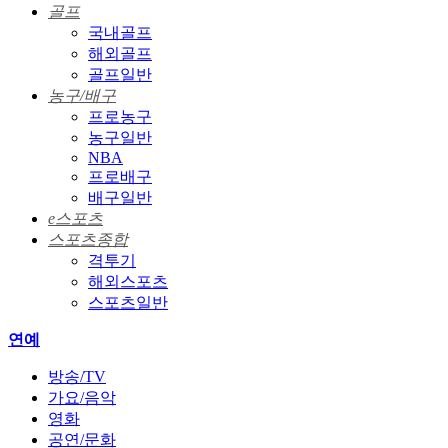
골프
국내골프
해외골프
골프일반
농구/배구
프로농구
농구일반
NBA
프로배구
배구일반
e스포츠
스포츠종합
격투기
해외스포츠
스포츠일반
연예
방송/TV
가요/음악
영화
공연/문화