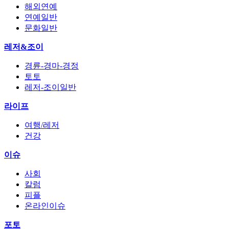
해외연예
연예일반
문화일반
레저&조이
경륜-경마-경정
토토
레저-조이일반
라이프
여행/레저
건강
이슈
사회
칼럼
피플
온라인이슈
포토