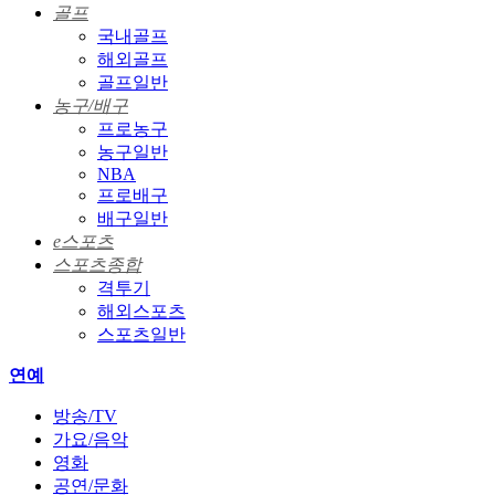
골프
국내골프
해외골프
골프일반
농구/배구
프로농구
농구일반
NBA
프로배구
배구일반
e스포츠
스포츠종합
격투기
해외스포츠
스포츠일반
연예
방송/TV
가요/음악
영화
공연/문화