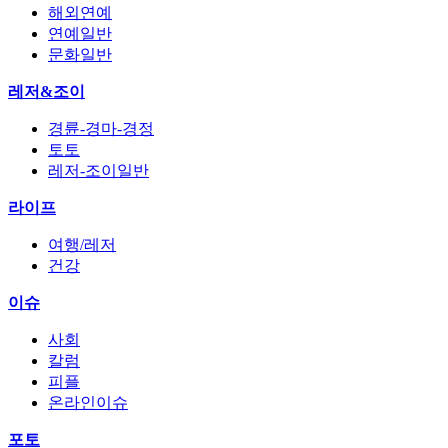
해외연예
연예일반
문화일반
레저&조이
경륜-경마-경정
토토
레저-조이일반
라이프
여행/레저
건강
이슈
사회
칼럼
피플
온라인이슈
포토