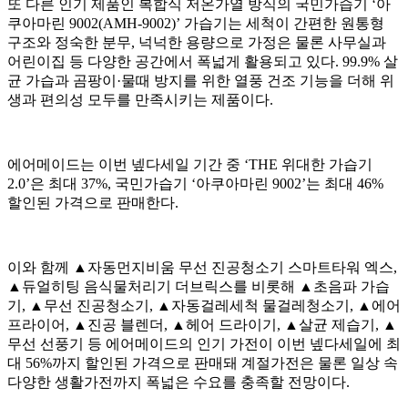
또 다른 인기 제품인 복합식 저온가열 방식의 국민가습기 ‘아
쿠아마린 9002(AMH-9002)’ 가습기는 세척이 간편한 원통형
구조와 정숙한 분무, 넉넉한 용량으로 가정은 물론 사무실과
어린이집 등 다양한 공간에서 폭넓게 활용되고 있다. 99.9% 살
균 가습과 곰팡이·물때 방지를 위한 열풍 건조 기능을 더해 위
생과 편의성 모두를 만족시키는 제품이다.
에어메이드는 이번 넾다세일 기간 중 ‘THE 위대한 가습기
2.0’은 최대 37%, 국민가습기 ‘아쿠아마린 9002’는 최대 46%
할인된 가격으로 판매한다.
이와 함께 ▲자동먼지비움 무선 진공청소기 스마트타워 엑스,
▲듀얼히팅 음식물처리기 더브릭스를 비롯해 ▲초음파 가습
기, ▲무선 진공청소기, ▲자동걸레세척 물걸레청소기, ▲에어
프라이어, ▲진공 블렌더, ▲헤어 드라이기, ▲살균 제습기, ▲
무선 선풍기 등 에어메이드의 인기 가전이 이번 넾다세일에 최
대 56%까지 할인된 가격으로 판매돼 계절가전은 물론 일상 속
다양한 생활가전까지 폭넓은 수요를 충족할 전망이다.