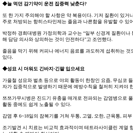
◆늘 먹던 감기약이 운전 집중력 낮춘다?
또 한 가지 주의해야 할 사항은 약 복용이다. 기저 질환이 있거
주로 처방되는 항히스타민제는 졸음과 나른함을 유발할 수 있어
박정하 경희대병원 가정의학과 교수는 “일부 신경계 질환이나 
해 담당 의사와 상의하는 것이 안전하다”고 조언했다.
졸음을 막기 위해 커피나 에너지 음료를 과도하게 섭취하는 것
있다.
◆성묘 시 더워도 긴바지·긴팔 입으세요
가을철 성묘와 벌초 등으로 야외 활동이 한창인 요즘, 무심코 
자가 집중적으로 발생하기 때문에 예방수칙을 철저히 지켜야 
쯔쯔가무시병은 진드기 유충을 매개로 전파되는 감염병으로 풀이
활동 중에도 쉽게 노출될 수 있다.
감염 후 6~18일의 잠복기를 거쳐 두통, 고열, 오한, 근육통, 
조기발견 시 치료는 비교적 효과적이며 테트라사이클린 계열 