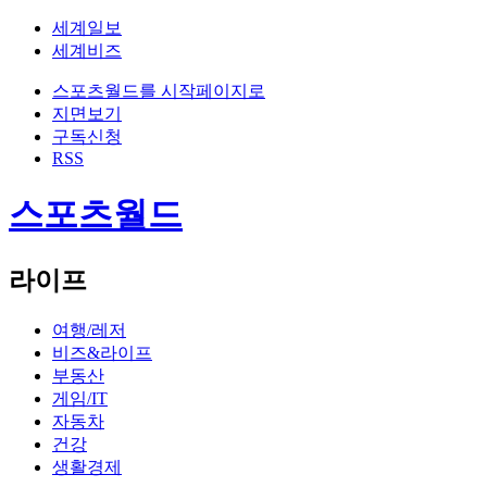
세계일보
세계비즈
스포츠월드를 시작페이지로
지면보기
구독신청
RSS
스포츠월드
라이프
여행/레저
비즈&라이프
부동산
게임/IT
자동차
건강
생활경제