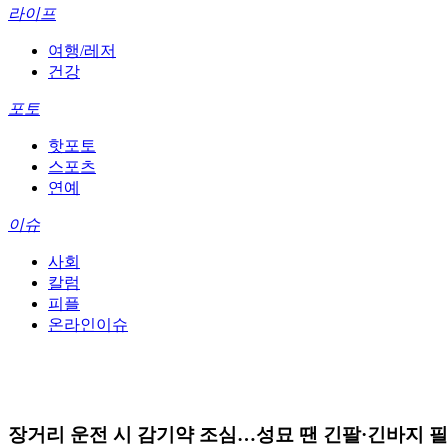
라이프
여행/레저
건강
포토
핫포토
스포츠
연예
이슈
사회
칼럼
피플
온라인이슈
장거리 운전 시 감기약 조심…성묘 땐 긴팔·긴바지 