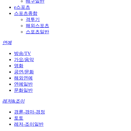
배구일반
e스포츠
스포츠종합
격투기
해외스포츠
스포츠일반
연예
방송/TV
가요/음악
영화
공연/문화
해외연예
연예일반
문화일반
레저&조이
경륜-경마-경정
토토
레저-조이일반