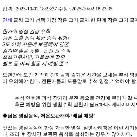
입력 : 2025-10-02 18:23:37
수정 : 2025-10-02 18:23:35
인쇄
글씨 크기 선택
가장 작은 크기 글자
한 단계 작은 크기 글
한가위 명절 건강 수칙
상온 노출 음식 세균 증식 위험↑
5도 이하 저온에 보관해야 안전
감기약 졸음 유발…운전 전 주의
쯔쯔가무시병, 가을철에 집중
벌초 등 야외 활동 시 예방 준수
오랜만에 모인 가족과 친지들과 즐거운 시간을 보내는 추석 명절
어 유의해야 한다. 전문가들의 도움말로 추석 명절 기억해야 할
추석 연휴엔 과식·장거리 운전 등으로 건강에 무리가 갈 수
후군 예방을 위한 생활수칙 실천이 필요하다. 게티이미
◆남은 명절음식, 저온보관해야 ‘배탈 예방’
맛있는 명절음식이 한상 가득한 명절. 질병관리청은 이런 시기
나, 조리 후 장시간 보관된 음식을 섭취하는 경우가 많아서다.