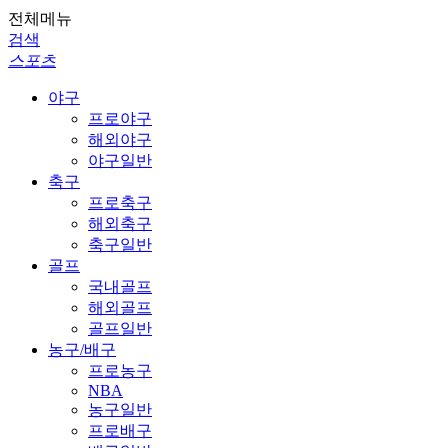
전체메뉴
검색
스포츠
야구
프로야구
해외야구
야구일반
축구
프로축구
해외축구
축구일반
골프
국내골프
해외골프
골프일반
농구/배구
프로농구
NBA
농구일반
프로배구