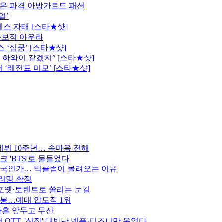
은 파격 아방가르드 패션
얼’
레스 자태 [스타★샷]
독보적 아우라
 ‘심쿵’ [스타★샷]
 하와이 같겠지” [스타★샷]
 ‘레전드 미모’ [스타★샷]
데뷔 10주년… 속마음 전해
 'BTS'로 물들었다
한국인가… 빅클럽이 몰려오는 이유
트리밍 확정
 포옛·토렌트로 쏠리는 눈길
 개봉…예매 압도적 1위
나흘 앞두고 무산
 OTT, '신작' 대박난 넷플·디즈니만 웃었다