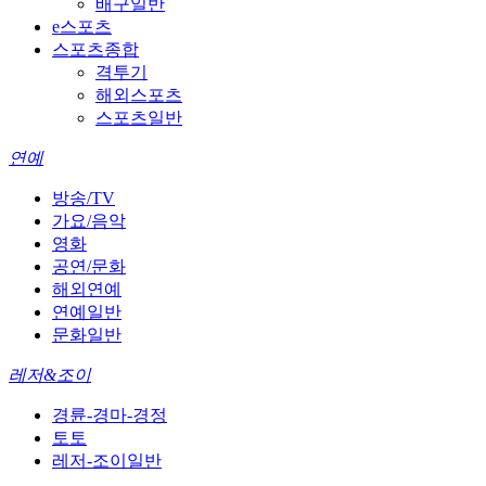
배구일반
e스포츠
스포츠종합
격투기
해외스포츠
스포츠일반
연예
방송/TV
가요/음악
영화
공연/문화
해외연예
연예일반
문화일반
레저&조이
경륜-경마-경정
토토
레저-조이일반