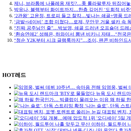
제니, 브라톱에 나폴레옹 재킷?…美 롤라팔루자 뒤집어놓
박유나, 블랙부터 화이트까지…한층 깊어진 ‘도회적 비주
‘2관왕’ 고윤정, 트로피 들고 찰칵…빛나는 쇄골+명품 드
‘금발+네이비’ 조합 미쳤다…로제, 꾸안꾸 거울 셀카 속 
“진짜 공주님인 줄”…박보영, 쇄골 드러낸 오프숄더 드레스
‘환승연애2’ 성해은, 하와이서 뽐낸 비키니 자태…“천국은
“청순 Y2K부터 시크 글램룩까지”…조이, 팬콘 비하인드서
HOT레드
임영웅, 벌써 
뉴욕 도시 랜드마크
왜 하필 
‘나는 솔로’, 단독 스
대표팀 벤치,
'오디세이' 5일
이하이, 월드투어 
휴가철