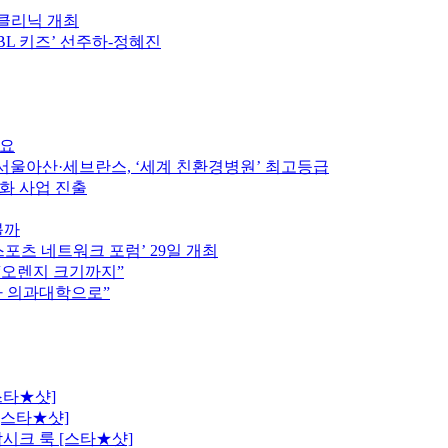
구클리닉 개최
PBL 키즈’ 선주하-정혜진
중요
울아산·세브란스, ‘세계 친환경병원’ 최고등급
인화 사업 진출
볼까
스포츠 네트워크 포럼’ 29일 개최
 “오렌지 크기까지”
차 의과대학으로”
스타★샷]
[스타★샷]
시크 룩 [스타★샷]