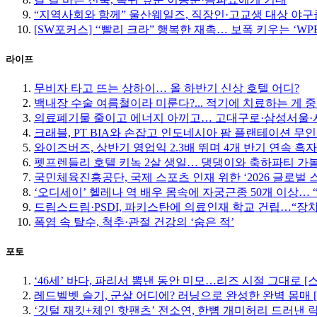
“지역사회와 함께” 울산웨일즈, 직장인·고교생 대상 야
[SW포커스] ‘‘빨리 크라” 행복한 재촉… 보폭 키우는 ‘W
라이프
무비자 타고 뜨는 상하이… 올 하반기 신상 호텔 어디?
백내장 수술 여름철이라 미룬다?... 적기에 치료하는 게 
의료폐기물 줄이고 에너지 아끼고… 고대구로·삼성서울·서
크래블, PT BIA와 손잡고 인도네시아 팜 플랜테이션 무
와이즈버즈, 상반기 영업익 2.3배 뛰며 4개 반기 연속 흑자
펫프렌들리 호텔 키녹 2살 생일… 댕댕이와 축하파티 가
국민체육진흥공단, 국제 스포츠 인재 위한 ‘2026 글로벌 
‘오디세이’ 헬레나 역 배우 몸속에 자궁근종 50개 이상…
드림스드림·PSDI, 파키스탄에 의료인재 학교 건립…“장
폭염 속 탈수, 척추·관절 건강의 ‘숨은 적’
포토
‘46세’ 바다, 파리서 뽐낸 동안 미모…리즈 시절 그대로 [
레드벨벳 슬기, 군살 어디에? 러닝으로 완성한 완벽 몸매 
‘깃털 재킷+체인 핫팬츠’ 전소연, 한뼘 개미허리 드러낸 락