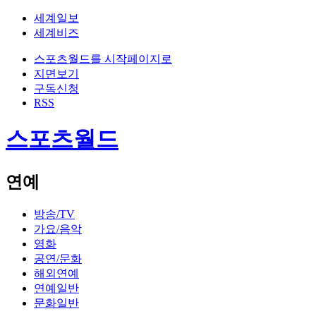
세계일보
세계비즈
스포츠월드를 시작페이지로
지면보기
구독신청
RSS
스포츠월드
연예
방송/TV
가요/음악
영화
공연/문화
해외연예
연예일반
문화일반