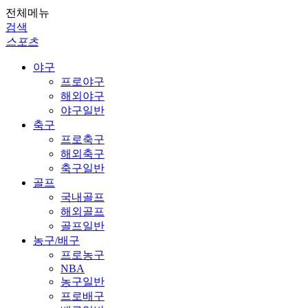
전체메뉴
검색
스포츠
야구
프로야구
해외야구
야구일반
축구
프로축구
해외축구
축구일반
골프
국내골프
해외골프
골프일반
농구/배구
프로농구
NBA
농구일반
프로배구