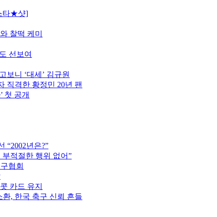
스타★샷]
모와 찰떡 케미
터도 선보여
고보니 ‘대세’ 김규원
 직격한 황정민 20년 팬
’ 첫 공개
“2002년은?”
는 부적절한 행위 없어”
축구협회
압
이콧 카드 유지
소환, 한국 축구 신뢰 흔들