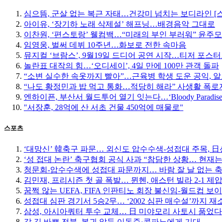
심으뜸, 군살 없는 복근 자태…건강미 넘치는 보디라인 [
아이유, ‘장기하 노래 삭제설’ 해프닝…배경음악 그대로
이찬원, ‘편스토랑’ 웰컴백…“미래의 부인 부러워” 윤주
임영웅, 벌써 데뷔 10주년…화보로 전한 속마음
뮤지컬 ‘브람스’, 9월19일 드디어 공연 시작…티저 포스
놀란표 대작의 힘…‘오디세이’, 4일 만에 100만 관객 돌파
“소변 실수한 속옷까지 빨아”…근육병 학생 도운 공익, 알
“나도 황정민과 밥 먹고 통화…적당히 해라” 사생활 폭로자
엔하이픈, 부산서 월드투어 열기 잇는다…‘Bloody Paradise
"서장훈, 28억에 산 서초 건물 450억에 매물로"
스포츠
‘대망신’ 韓축구 파문… 외신도 압수수색-성접대 주목, 日선 
‘성 접대 논란’ 축구협회 공식 사과 “참담한 상황… 현재
청문회-압수수색에 성접대 파문까지… 바람 잘 날 없는 
김민재, 프리시즌 첫 골 폭발… 뮌헨, 애스턴 빌라 2-1 제
꿈쩍 않는 UEFA, FIFA 인판티노 회장 불신임-월드컵 보
성접대 심판 경기서 5승2무… ‘2002 심판 매수설’까지 재
삼성, 아시아쿼터 투수 교체… 日 미야모리 사토시 품었다
갈 길 바쁜 전북, 복귀 앞둔 이동준·콤파뇨에게 기대