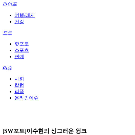
라이프
여행/레저
건강
포토
핫포토
스포츠
연예
이슈
사회
칼럼
피플
온라인이슈
[SW포토]이수현의 싱그러운 윙크