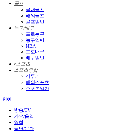
골프
국내골프
해외골프
골프일반
농구/배구
프로농구
농구일반
NBA
프로배구
배구일반
e스포츠
스포츠종합
격투기
해외스포츠
스포츠일반
연예
방송/TV
가요/음악
영화
공연/문화