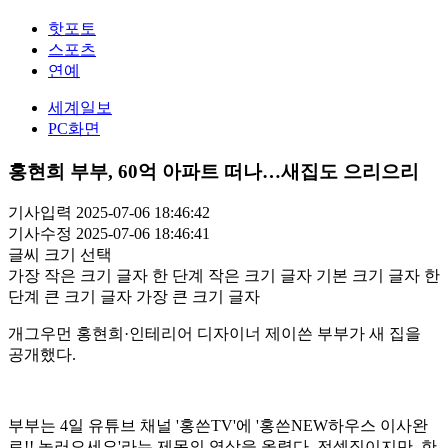
핫포토
스포츠
연예
세계일보
PC화면
홍현희 부부, 60억 아파트 떠나…새집도 으리으리
기사입력 2025-07-06 18:46:42
기사수정 2025-07-06 18:46:41
글씨 크기 선택
가장 작은 크기 글자
한 단계 작은 크기 글자
기본 크기 글자
한
단계 큰 크기 글자
가장 큰 크기 글자
개그우먼 홍현희·인테리어 디자이너 제이쓴 부부가 새 집을
공개했다.
부부는 4일 유튜브 채널 '홍쓴TV'에 '홍쓴NEW하우스 이사완
료!! 놀러오세요'라는 제목의 영상을 올렸다. 전셋집이지만, 한