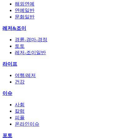
해외연예
연예일반
문화일반
레저&조이
경륜-경마-경정
토토
레저-조이일반
라이프
여행/레저
건강
이슈
사회
칼럼
피플
온라인이슈
포토