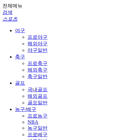
전체메뉴
검색
스포츠
야구
프로야구
해외야구
야구일반
축구
프로축구
해외축구
축구일반
골프
국내골프
해외골프
골프일반
농구/배구
프로농구
NBA
농구일반
프로배구