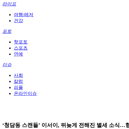
라이프
여행/레저
건강
포토
핫포토
스포츠
연예
이슈
사회
칼럼
피플
온라인이슈
‘청담동 스캔들’ 이서이, 뒤늦게 전해진 별세 소식…향