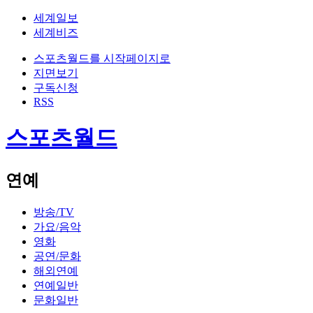
세계일보
세계비즈
스포츠월드를 시작페이지로
지면보기
구독신청
RSS
스포츠월드
연예
방송/TV
가요/음악
영화
공연/문화
해외연예
연예일반
문화일반