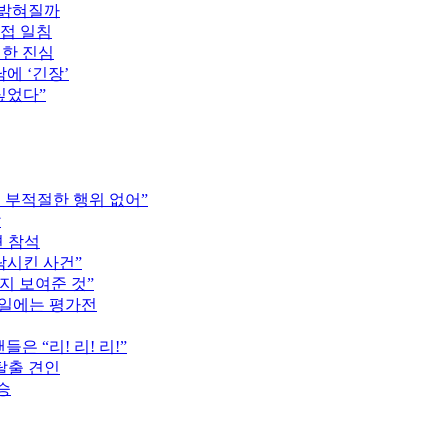
 밝혀질까
직접 일침
전한 진심
에 ‘긴장’
싶었다”
는 부적절한 행위 없어”
압
견 참석
락시킨 사건”
지 보여준 것”
16일에는 평가전
은 “리! 리! 리!”
탈출 견인
승