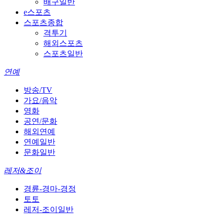
배구일반
e스포츠
스포츠종합
격투기
해외스포츠
스포츠일반
연예
방송/TV
가요/음악
영화
공연/문화
해외연예
연예일반
문화일반
레저&조이
경륜-경마-경정
토토
레저-조이일반