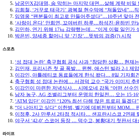
남궁민X김대명, 숨 막히는 마지막 대면…살해 계략 비밀
김희철, ‘거꾸로 태극기’ 광복절 현수막에 “쳐돌았네”…
임영웅 “팬분들이 최고로 만들어주셨다”…10주년 맞아 
‘사랑이 온다’ 안희연, 꼬여버린 하루…하석진·윤하빈 만남
김민하, 연기 위해 17㎏ 감량했는데…“이게 이럴 일인가 
박은빈, 양세종 할머니 앞 ‘긴장’…뜻밖의 검증(?) 시작
스포츠
‘성 접대 논란’ 축구협회 공식 사과 “참담한 상황… 현재
김민재, 프리시즌 첫 골 폭발… 뮌헨, 애스턴 빌라 2-1 제
이강인, 아틀레티코 동료들에게 한식 쐈다… 8일 기자회
축구협회 성 접대 논란에… 서경덕 교수 “국가 이미지 추
이강인이 마련한 저녁식사… 시메오네 감독 “어떤 선수인
남자 농구, AG 조별리그부터 운명의 한일전… 오는 15·
‘ATM 입단’ 이강인 “120% 최선 다해 많은 트로피 들겠다”
“더 나아지고 싶다” 이한범, 벨기에 데뷔전부터 MOM… 팬들
이정후, 2사 만루서 2타점 적시타… 샌프란시스코 2연패 
야구서 ‘42-0’ 스코어 등장 … 덕수고, 봉황대기 첫판서 대
라이프