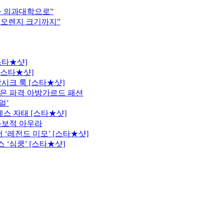
차 의과대학으로”
 “오렌지 크기까지”
스타★샷]
[스타★샷]
시크 룩 [스타★샷]
은 파격 아방가르드 패션
얼’
레스 자태 [스타★샷]
독보적 아우라
 ‘레전드 미모’ [스타★샷]
 ‘심쿵’ [스타★샷]