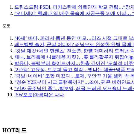
드림스드림·PSDI, 파키스탄에 의료인재 학교 건립…“장
‘오디세이’ 헬레나 역 배우 몸속에 자궁근종 50개 이상…
포토
‘46세’ 바다, 파리서 뽐낸 동안 미모…리즈 시절 그대로 [
레드벨벳 슬기, 군살 어디에? 러닝으로 완성한 완벽 몸매 
‘깃털 재킷+체인 핫팬츠’ 전소연, 한뼘 개미허리 드러낸 락
제니, 브라톱에 나폴레옹 재킷?…美 롤라팔루자 뒤집어놓
박유나, 블랙부터 화이트까지…한층 깊어진 ‘도회적 비주
‘2관왕’ 고윤정, 트로피 들고 찰칵…빛나는 쇄골+명품 드
‘금발+네이비’ 조합 미쳤다…로제, 꾸안꾸 거울 셀카 속 
“청순 Y2K부터 시크 글램룩까지”…조이, 팬콘 비하인드서
“진짜 공주님인 줄”…박보영, 쇄골 드러낸 오프숄더 드레스
[SW포토]아름다운 나나
HOT레드