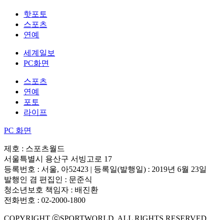
핫포토
스포츠
연예
세계일보
PC화면
스포츠
연예
포토
라이프
PC 화면
제호 : 스포츠월드
서울특별시 용산구 서빙고로 17
등록번호 : 서울, 아52423 | 등록일(발행일) : 2019년 6월 23일
발행인 겸 편집인 : 문준식
청소년보호 책임자 : 배진환
전화번호 : 02-2000-1800
COPYRIGHT ⓒSPORTWORLD. ALL RIGHTS RESERVED.