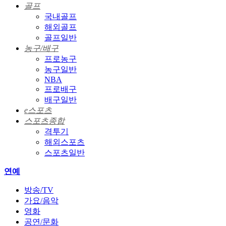
골프
국내골프
해외골프
골프일반
농구/배구
프로농구
농구일반
NBA
프로배구
배구일반
e스포츠
스포츠종합
격투기
해외스포츠
스포츠일반
연예
방송/TV
가요/음악
영화
공연/문화