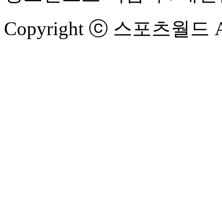
Copyright ⓒ 스포츠월드 All 