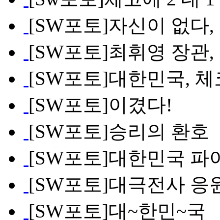
[SW포토]자신이 없다,
[SW포토]최휘영 장관,
[SW포토]대한민국, 체코
[SW포토]이겼다!
[SW포토]승리의 환호
[SW포토]대한민국 파
[SW포토]대극전사 응
[SW포토]대~한민~국