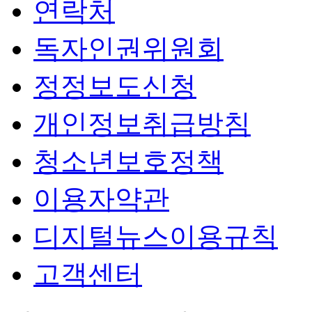
연락처
독자인권위원회
정정보도신청
개인정보취급방침
청소년보호정책
이용자약관
디지털뉴스이용규칙
고객센터