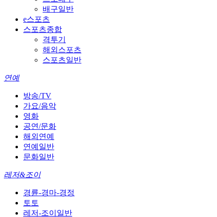
배구일반
e스포츠
스포츠종합
격투기
해외스포츠
스포츠일반
연예
방송/TV
가요/음악
영화
공연/문화
해외연예
연예일반
문화일반
레저&조이
경륜-경마-경정
토토
레저-조이일반