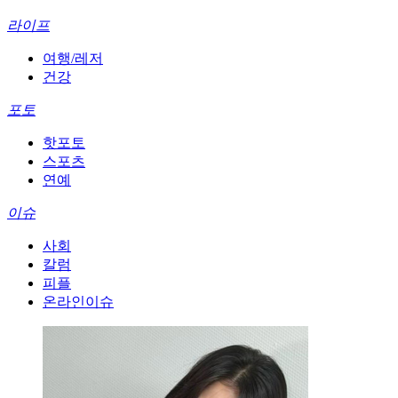
라이프
여행/레저
건강
포토
핫포토
스포츠
연예
이슈
사회
칼럼
피플
온라인이슈