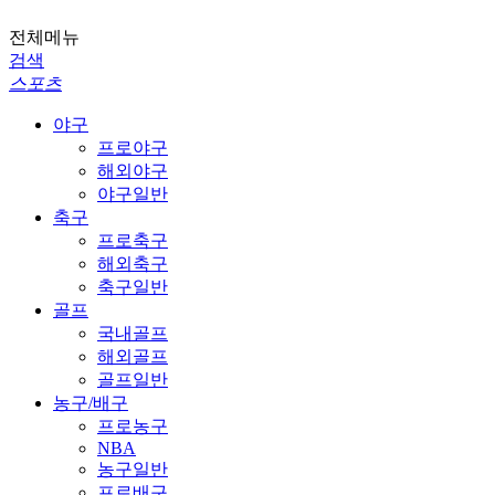
전체메뉴
검색
스포츠
야구
프로야구
해외야구
야구일반
축구
프로축구
해외축구
축구일반
골프
국내골프
해외골프
골프일반
농구/배구
프로농구
NBA
농구일반
프로배구